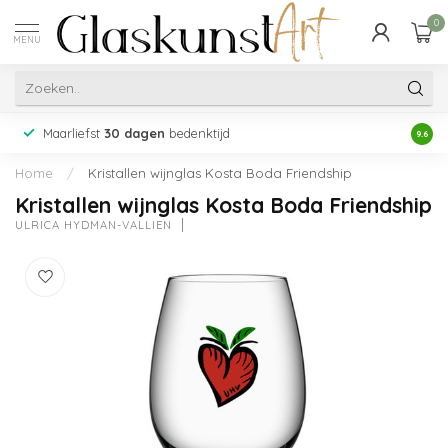
0
MENU
Maarliefst
30 dagen
bedenktijd
Acht
9.6
Home
/
Kristallen wijnglas Kosta Boda Friendship
Kristallen wijnglas Kosta Boda Friendship
ULRICA HYDMAN-VALLIEN