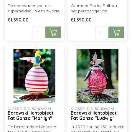
De stamvader van alle
Ontmoet Rocky Balboa,
superhelden: in een zwarte
het personage van
mantel, met zwaard en
Sylvester Stallone in de
€1.390,00
€1.390,00
masker le...
succesvolle fil...
GLASSTUDIO BOROWSKI
GLASSTUDIO BOROWSKI
Borowski lichtobject
Borowski lichtobject
Fat Gonzo "Marilyn"
Fat Gonzo "Ludwig"
De beroemdste blondine
In 2020 zou hij 250 jaar zijn