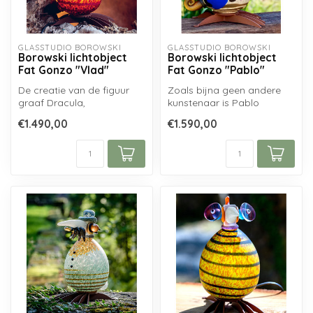
GLASSTUDIO BOROWSKI
GLASSTUDIO BOROWSKI
Borowski lichtobject
Borowski lichtobject
Fat Gonzo "Vlad"
Fat Gonzo "Pablo"
De creatie van de figuur
Zoals bijna geen andere
graaf Dracula,
kunstenaar is Pablo
waarschijnlijk de
Picasso de belichaming
€1.490,00
€1.590,00
beroemdste vampier in ...
van moderne k...