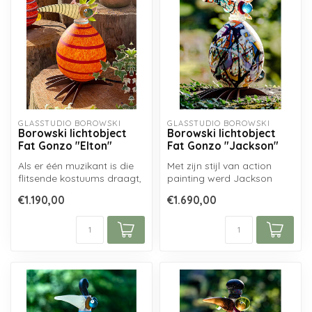
GLASSTUDIO BOROWSKI
GLASSTUDIO BOROWSKI
Borowski lichtobject
Borowski lichtobject
Fat Gonzo "Elton"
Fat Gonzo "Jackson"
Als er één muzikant is die
Met zijn stijl van action
flitsende kostuums draagt,
painting werd Jackson
dan is het Elton John. Ext...
Pollock een van de
€1.190,00
€1.690,00
bekendste Ame...