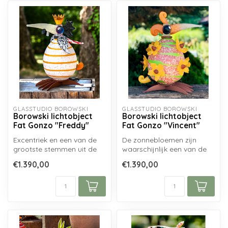
GLASSTUDIO BOROWSKI
GLASSTUDIO BOROWSKI
Borowski lichtobject
Borowski lichtobject
Fat Gonzo "Freddy"
Fat Gonzo "Vincent"
Excentriek en een van de
De zonnebloemen zijn
grootste stemmen uit de
waarschijnlijk een van de
rockgeschiedenis: Freddy
meest bekende motieven
€1.390,00
€1.390,00
Mercur...
van Vincen...