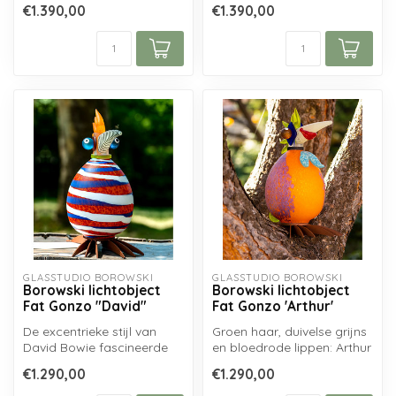
€1.390,00
€1.390,00
wolken...
GLASSTUDIO BOROWSKI
GLASSTUDIO BOROWSKI
Borowski lichtobject
Borowski lichtobject
Fat Gonzo "David"
Fat Gonzo 'Arthur'
De excentrieke stijl van
Groen haar, duivelse grijns
David Bowie fascineerde
en bloedrode lippen: Arthur
vele generaties. Het echte
Fleck is in de film uit ...
€1.290,00
€1.290,00
hand...