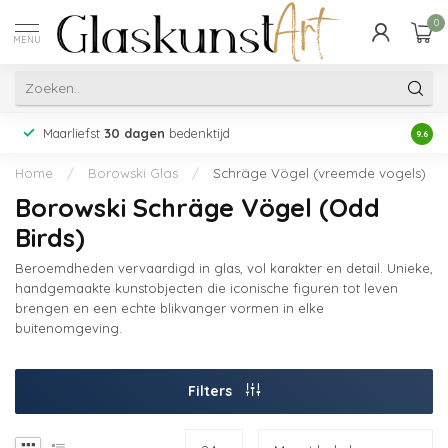
0
MENU
Maarliefst
30 dagen
bedenktijd
Acht
9.6
Home
/
Borowski Glas
/
Schräge Vögel (vreemde vogels)
Borowski Schräge Vögel (Odd
Birds)
Beroemdheden vervaardigd in glas, vol karakter en detail. Unieke,
handgemaakte kunstobjecten die iconische figuren tot leven
brengen en een echte blikvanger vormen in elke
buitenomgeving.
Filters