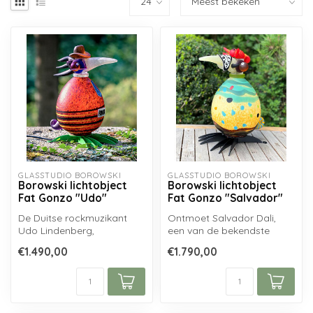
GLASSTUDIO BOROWSKI
GLASSTUDIO BOROWSKI
Borowski lichtobject
Borowski lichtobject
Fat Gonzo "Udo"
Fat Gonzo "Salvador"
De Duitse rockmuzikant
Ontmoet Salvador Dali,
Udo Lindenberg,
een van de bekendste
onmiskenbaar met hoed,
schilders van de 20e eeuw!
€1.490,00
€1.790,00
zonnebril en panie...
De Borows...