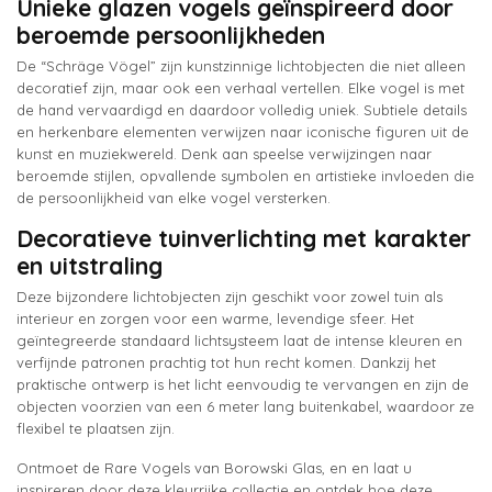
Unieke glazen vogels geïnspireerd door
beroemde persoonlijkheden
De “Schräge Vögel” zijn kunstzinnige lichtobjecten die niet alleen
decoratief zijn, maar ook een verhaal vertellen. Elke vogel is met
de hand vervaardigd en daardoor volledig uniek. Subtiele details
en herkenbare elementen verwijzen naar iconische figuren uit de
kunst en muziekwereld. Denk aan speelse verwijzingen naar
beroemde stijlen, opvallende symbolen en artistieke invloeden die
de persoonlijkheid van elke vogel versterken.
Decoratieve tuinverlichting met karakter
en uitstraling
Deze bijzondere lichtobjecten zijn geschikt voor zowel tuin als
interieur en zorgen voor een warme, levendige sfeer. Het
geïntegreerde standaard lichtsysteem laat de intense kleuren en
verfijnde patronen prachtig tot hun recht komen. Dankzij het
praktische ontwerp is het licht eenvoudig te vervangen en zijn de
objecten voorzien van een 6 meter lang buitenkabel, waardoor ze
flexibel te plaatsen zijn.
Ontmoet de Rare Vogels van Borowski Glas, en en laat u
inspireren door deze kleurrijke collectie en ontdek hoe deze