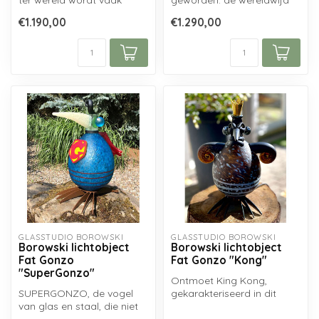
ter wereld wordt vaak
geworden: de wereldwijd
beschouwd als
vereerde megaster van de
€1.190,00
€1.290,00
sekssymbool en stijli...
k...
GLASSTUDIO BOROWSKI
GLASSTUDIO BOROWSKI
Borowski lichtobject
Borowski lichtobject
Fat Gonzo
Fat Gonzo "Kong"
"SuperGonzo"
Ontmoet King Kong,
SUPERGONZO, de vogel
gekarakteriseerd in dit
van glas en staal, die niet
prachtige en bovenal
de mogelijkheid heeft om
unieke Borowski ...