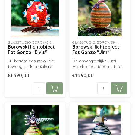
GLASSTUDIO BOROWSKI
GLASSTUDIO BOROWSKI
Borowski lichtobject
Borowski lichtobject
Fat Gonzo "Elvis"
Fat Gonzo "Jimi"
Hij bracht een revolutie
De onvergetelijke Jimi
teweeg in de muzikale
Hendrix, een icoon uit het
cultuur en werd een
flower power-tijdperk, die
€1.390,00
€1.290,00
boegbeeld voo...
met...