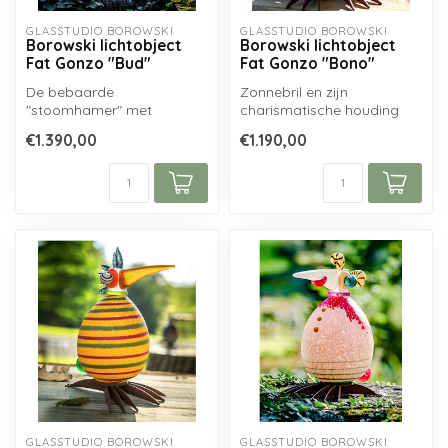
GLASSTUDIO BOROWSKI
GLASSTUDIO BOROWSKI
Borowski lichtobject
Borowski lichtobject
Fat Gonzo "Bud"
Fat Gonzo "Bono"
De bebaarde
Zonnebril en zijn
"stoomhamer" met
charismatische houding
bolhoed en sigaar werd
zijn de kenmerken van
€1.390,00
€1.190,00
legendarisch door tal van
Bono, de frontman...
we...
GLASSTUDIO BOROWSKI
GLASSTUDIO BOROWSKI