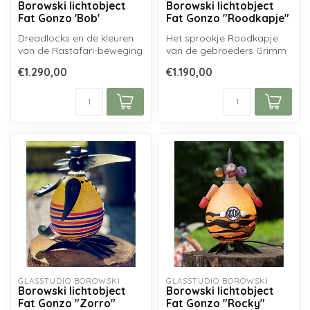
Borowski lichtobject
Borowski lichtobject
Fat Gonzo 'Bob'
Fat Gonzo "Roodkapje"
Dreadlocks en de kleuren
Het sprookje Roodkapje
van de Rastafari-beweging
van de gebroeders Grimm
vertegenwoordigen de
heeft talloze drama's,
€1.290,00
€1.190,00
onverget...
opera's, k...
GLASSTUDIO BOROWSKI
GLASSTUDIO BOROWSKI
Borowski lichtobject
Borowski lichtobject
Fat Gonzo "Zorro"
Fat Gonzo "Rocky"