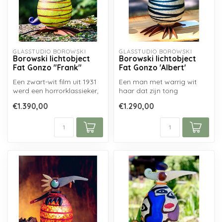
GLASSTUDIO BOROWSKI
GLASSTUDIO BOROWSKI
Borowski lichtobject
Borowski lichtobject
Fat Gonzo "Frank"
Fat Gonzo 'Albert'
Een zwart-wit film uit 1931
Een man met warrig wit
werd een horrorklassieker,
haar dat zijn tong
die het uiterlijk van Fra...
uitsteekt? Dat moet wel
€1.390,00
€1.290,00
Albert Einstei...