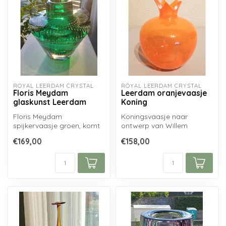
ROYAL LEERDAM CRYSTAL
ROYAL LEERDAM CRYSTAL
Floris Meydam
Leerdam oranjevaasje
glaskunst Leerdam
Koning
Floris Meydam
Koningsvaasje naar
spijkervaasje groen, komt
ontwerp van Willem
uit het jaar 1950 en is
Noyons geblazen in het
€169,00
€158,00
geblazen op de G...
jaar 2013, is gesig...