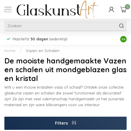
0
MENU
Maarliefst
30 dagen
bedenktijd
Acht
9.6
Home
/
Vazen en Schalen
De mooiste handgemaakte Vazen
en schalen uit mondgeblazen glas
en kristal
Wilt u een mooie kristallen vaas of schaal? Ontdek onze collectie
glaskunst vazen en schalen die zowel functioneel als decoratief
zijn! Ze zijn met veel vakmanschap handgemaakt uit het zuiverste
materiaal en zijn ware blikvangers voor uw interieur.
Filters