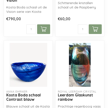
Vision
Schitterende kristallen
Kosta Boda schaal uit de
schaal uit de Raspberry
Vision serie van Kosta
serie van Orrefors Crystal...
Boda, ontworpen door
€790,00
€60,00
Goran Warff...
ANNA EHRNER
ROYAL LEERDAM CRYSTAL
Kosta Boda schaal
Leerdam Glaskunst
Contrast blauw
rainbow
Blauwe schaal uit de Kosta
Prachtige regenboog vaas