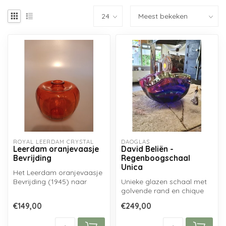
ROYAL LEERDAM CRYSTAL
DAOGLAS
Leerdam oranjevaasje
David Beliën -
Bevrijding
Regenboogschaal
Unica
Het Leerdam oranjevaasje
Bevrijding (1945) naar
Unieke glazen schaal met
ontwerp van Andries
golvende rand en chique
Copier...
regenboogkleuren,
€149,00
€249,00
handgemaakt u...