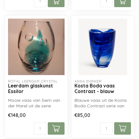
ROYAL LEERDAM CRYSTAL
ANNA EHRNER
Leerdam glaskunst
Kosta Boda vaas
Essilor
Contrast - blauw
Mooie vaas van Siem van
Blauwe vaas uit de Kosta
der Marel uit de serie
Boda Contrast serie van
Essilor, in 2004 geblazen te
Anna Ehrner in nieuwe kleur
€148,00
€85,00
Roya...
(bl...