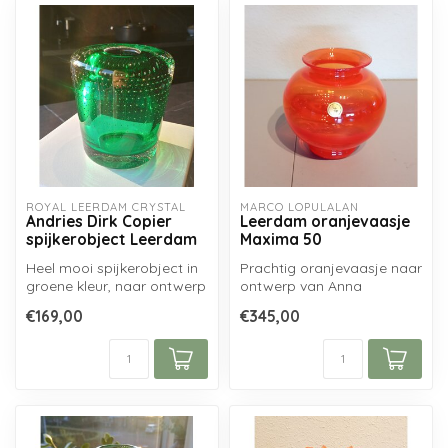
ROYAL LEERDAM CRYSTAL
MARCO LOPULALAN
Andries Dirk Copier
Leerdam oranjevaasje
spijkerobject Leerdam
Maxima 50
Heel mooi spijkerobject in
Prachtig oranjevaasje naar
groene kleur, naar ontwerp
ontwerp van Anna
van A.D. Copier geblazen
Carlgren geblazen door
€169,00
€345,00
r...
Marco Lopulal...