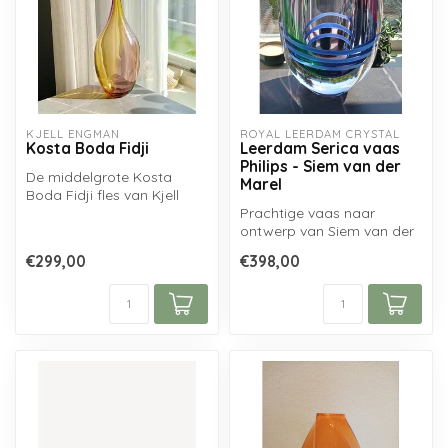
KJELL ENGMAN
ROYAL LEERDAM CRYSTAL
Kosta Boda Fidji
Leerdam Serica vaas
Philips - Siem van der
De middelgrote Kosta
Marel
Boda Fidji fles van Kjell
Engman...
Prachtige vaas naar
ontwerp van Siem van der
Marel geblazen bij Royal
€299,00
€398,00
Leerdam Cr...