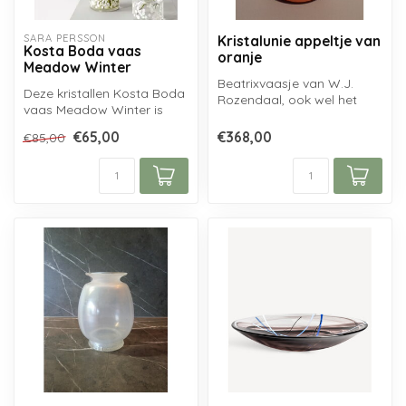
SARA PERSSON
Kristalunie appeltje van
Kosta Boda vaas
oranje
Meadow Winter
Beatrixvaasje van W.J.
Deze kristallen Kosta Boda
Rozendaal, ook wel het
vaas Meadow Winter is
oranje appeltje genoemd.
gemaakt uit helder
In 1938 v...
€65,00
€368,00
€85,00
Scandinavisc...