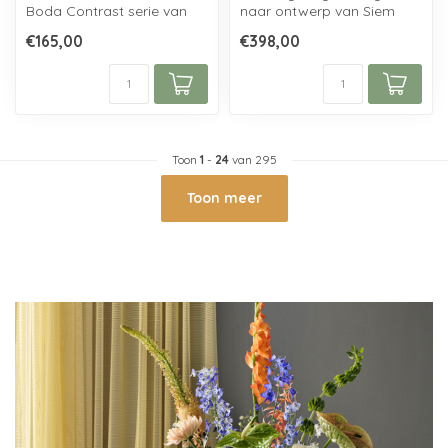
Boda Contrast serie van
naar ontwerp van Siem
Anna Ehrner, handgemaakt
van der marel, geblazen bij
€165,00
€398,00
uit ...
Royal...
Toon
1
-
24
van 295
Toon meer