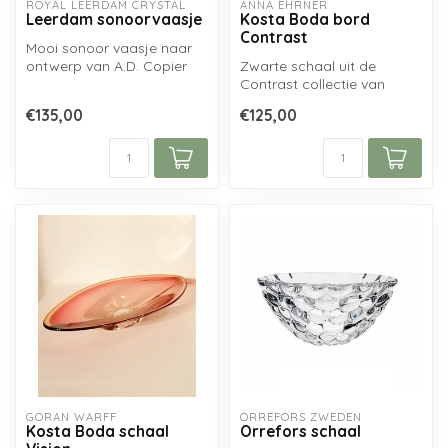
ROYAL LEERDAM CRYSTAL
ANNA EHRNER
Leerdam sonoorvaasje
Kosta Boda bord
Contrast
Mooi sonoor vaasje naar
ontwerp van A.D. Copier
Zwarte schaal uit de
geblazen bij de Glasfabriek
Contrast collectie van
te L...
Kosta Boda...
€135,00
€125,00
GÖRAN WÄRFF
ORREFORS ZWEDEN
Kosta Boda schaal
Orrefors schaal