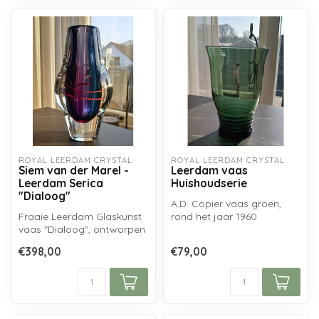
ROYAL LEERDAM CRYSTAL
ROYAL LEERDAM CRYSTAL
Siem van der Marel -
Leerdam vaas
Leerdam Serica
Huishoudserie
"Dialoog"
A.D. Copier vaas groen,
Fraaie Leerdam Glaskunst
rond het jaar 1960
vaas "Dialoog", ontworpen
geblazen bij de Glasfabriek
door Siem van der Marel en
te Leerda...
€398,00
€79,00
ge...