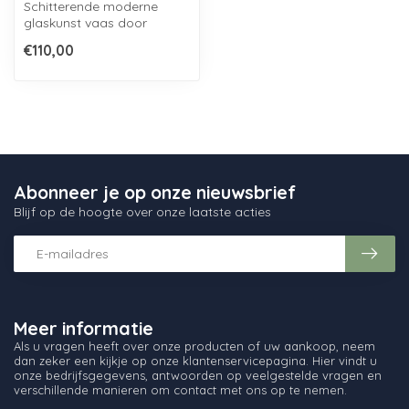
Schitterende moderne
glaskunst vaas door
Loranto Glass, afkomstig
€110,00
uit de serie E...
Abonneer je op onze nieuwsbrief
Blijf op de hoogte over onze laatste acties
Meer informatie
Als u vragen heeft over onze producten of uw aankoop, neem
dan zeker een kijkje op onze klantenservicepagina. Hier vindt u
onze bedrijfsgegevens, antwoorden op veelgestelde vragen en
verschillende manieren om contact met ons op te nemen.