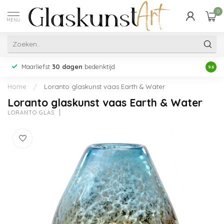
0
MENU
Maarliefst
30 dagen
bedenktijd
Acht
9.6
Home
/
Loranto glaskunst vaas Earth & Water
Loranto glaskunst vaas Earth & Water
LORANTO GLAS