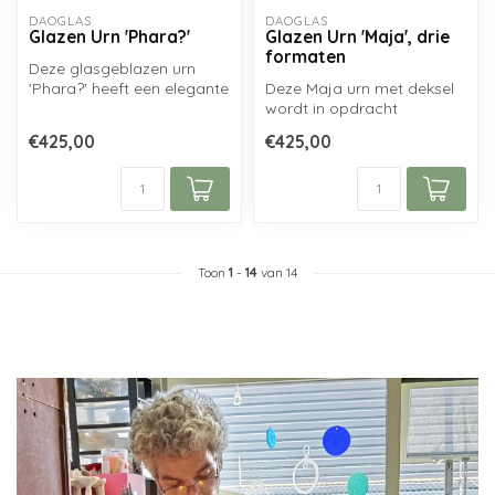
DAOGLAS
DAOGLAS
Glazen Urn 'Phara?'
Glazen Urn 'Maja', drie
formaten
Deze glasgeblazen urn
'Phara?' heeft een elegante
Deze Maja urn met deksel
vorm, welke bedekt is met
wordt in opdracht
een ...
vervaardigd door een
€425,00
€425,00
Nederlandse glas...
Toon
1
-
14
van 14