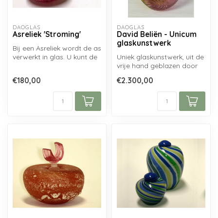
DAOGLAS
DAOGLAS
Asreliek 'Stroming'
David Beliën - Unicum
glaskunstwerk
Bij een Asreliek wordt de as
verwerkt in glas. U kunt de
Uniek glaskunstwerk, uit de
as aanleveren, welke da...
vrije hand geblazen door
glaskunstenaar David
€180,00
€2.300,00
Beliën...