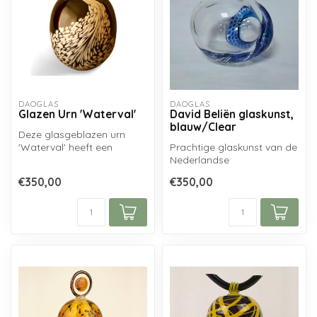
DAOGLAS
DAOGLAS
Glazen Urn 'Waterval'
David Beliën glaskunst,
blauw/Clear
Deze glasgeblazen urn
'Waterval' heeft een
Prachtige glaskunst van de
robuuste vorm, voorzien
Nederlandse
van witte sti...
glaskunstenaar David
€350,00
€350,00
Beliën, handgemaakt ...