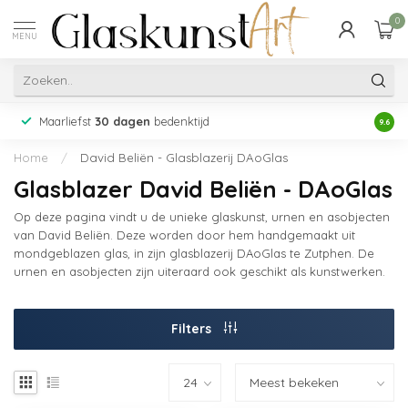
0
MENU
Maarliefst
30 dagen
bedenktijd
Acht
9.6
Home
/
David Beliën - Glasblazerij DAoGlas
Glasblazer David Beliën - DAoGlas
Op deze pagina vindt u de unieke glaskunst, urnen en asobjecten
van David Beliën. Deze worden door hem handgemaakt uit
mondgeblazen glas, in zijn glasblazerij DAoGlas te Zutphen. De
urnen en asobjecten zijn uiteraard ook geschikt als kunstwerken.
Filters