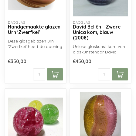
DAOGLAS
DAOGLAS
Handgemaakte glazen
David Beliën - Zware
Urn 'Zwerfkei'
Unica kom, blauw
(2008)
Deze glasgeblazen urn
'Zwerfkei' heeft de opening
Unieke glaskunst kom van
aan de onderzijde, welke u
glaskunstenaar David
kun...
Beliën...
€350,00
€450,00