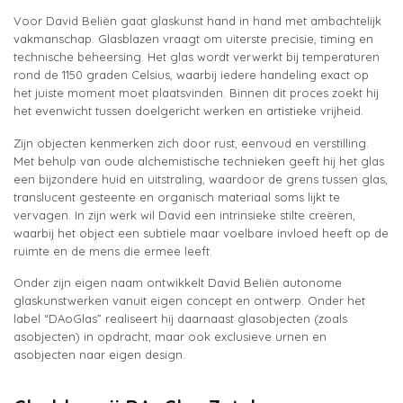
Voor David Beliën gaat glaskunst hand in hand met ambachtelijk
vakmanschap. Glasblazen vraagt om uiterste precisie, timing en
technische beheersing. Het glas wordt verwerkt bij temperaturen
rond de 1150 graden Celsius, waarbij iedere handeling exact op
het juiste moment moet plaatsvinden. Binnen dit proces zoekt hij
het evenwicht tussen doelgericht werken en artistieke vrijheid.
Zijn objecten kenmerken zich door rust, eenvoud en verstilling.
Met behulp van oude alchemistische technieken geeft hij het glas
een bijzondere huid en uitstraling, waardoor de grens tussen glas,
translucent gesteente en organisch materiaal soms lijkt te
vervagen. In zijn werk wil David een intrinsieke stilte creëren,
waarbij het object een subtiele maar voelbare invloed heeft op de
ruimte en de mens die ermee leeft.
Onder zijn eigen naam ontwikkelt David Beliën autonome
glaskunstwerken vanuit eigen concept en ontwerp. Onder het
label “DAoGlas” realiseert hij daarnaast glasobjecten (zoals
asobjecten) in opdracht, maar ook exclusieve urnen en
asobjecten naar eigen design.