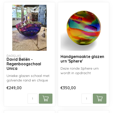
DAOGLAS
Handgemaakte glazen
David Beliën -
urn 'Sphere'
Regenboogschaal
Unica
Deze ronde Sphere urn
wordt in opdracht
Unieke glazen schaal met
vervaardigd door een
golvende rand en chique
Nederlandse glasbla...
regenboogkleuren,
€249,00
€350,00
handgemaakt u...