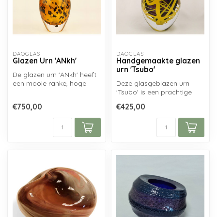
DAOGLAS
DAOGLAS
Glazen Urn 'ANkh'
Handgemaakte glazen
urn 'Tsubo'
De glazen urn 'ANkh' heeft
een mooie ranke, hoge
Deze glasgeblazen urn
vorm en een transparante
'Tsubo' is een prachtige
kleur ...
urn, welke net zo goed
€750,00
€425,00
dienst kan...