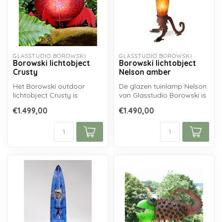
GLASSTUDIO BOROWSKI
GLASSTUDIO BOROWSKI
Borowski lichtobject
Borowski lichtobject
Crusty
Nelson amber
Het Borowski outdoor
De glazen tuinlamp Nelson
lichtobject Crusty is
van Glasstudio Borowski is
afkomstig uit de collectie
handgemaakt uit
€1.499,00
€1.490,00
Outdoor Ob...
mondgeblaze...