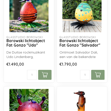
GLASSTUDIO BOROWSKI
GLASSTUDIO BOROWSKI
Borowski lichtobject
Borowski lichtobject
Fat Gonzo "Udo"
Fat Gonzo "Salvador"
De Duitse rockmuzikant
Ontmoet Salvador Dali,
Udo Lindenberg,
een van de bekendste
onmiskenbaar met hoed,
schilders van de 20e eeuw!
€1.490,00
€1.790,00
zonnebril en panie...
De Borows...