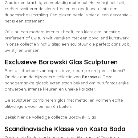
Glas is een krachtig en veelzijdig materiaal. Het vangt het licht,
creëert schitterende kleureffecten en geeft uw ruimte een
dynamische uitstraling. Een glazen beeld is niet alleen decoratie –
het is een statement.
Of u nu een modern interieur heeft, een klassieke inrichting
prefereert of uw tuin wilt verrijken met een opvallend kunstwerk:
in onze collectie vindt u altijd een sculptuur die perfect aansluit bij
uw stijl en wensen.
Exclusieve Borowski Glas Sculpturen
Bent u liefhebber van expressieve, kleurrijke en speelse kunst?
Ontdek dan de bijzondere collectie van
Borowski
. Deze
handgemaakte glasobjecten staan bekend om hun fantasierijke
ontwerpen, intense kleuren en unieke karakter.
De sculpturen combineren glas met metaal en vormen echte
blikvangers voor binnen én buiten.
Bekijk hier de volledige collectie
Borowski Glas
Scandinavische Klasse van Kosta Boda
Zoekt u verfijnde glaskunst met een rijke traditie? Dan is de