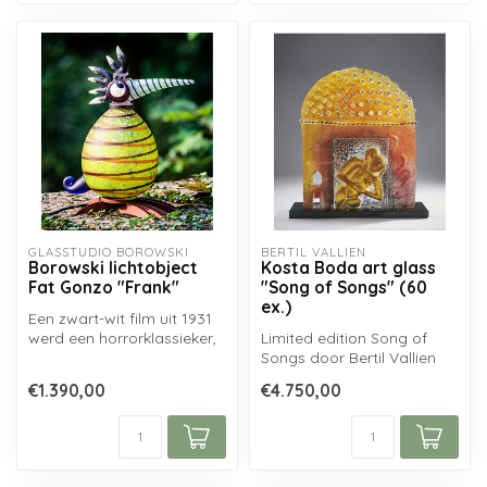
GLASSTUDIO BOROWSKI
BERTIL VALLIEN
Borowski lichtobject
Kosta Boda art glass
Fat Gonzo "Frank"
"Song of Songs" (60
ex.)
Een zwart-wit film uit 1931
werd een horrorklassieker,
Limited edition Song of
die het uiterlijk van Fra...
Songs door Bertil Vallien
voor Kosta Boda (oplage
€1.390,00
€4.750,00
60 ex....