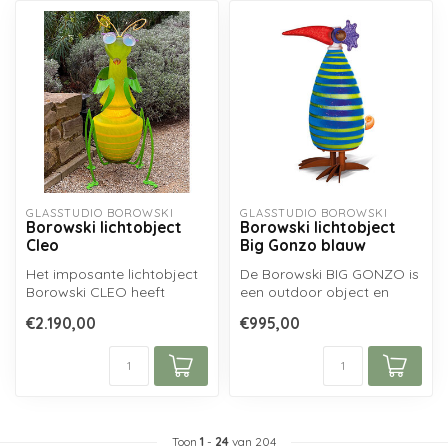
GLASSTUDIO BOROWSKI
GLASSTUDIO BOROWSKI
Borowski lichtobject
Borowski lichtobject
Cleo
Big Gonzo blauw
Het imposante lichtobject
De Borowski BIG GONZO is
Borowski CLEO heeft
een outdoor object en
gouden voelsprieten, vier
lichtobject in een! Volledig
€2.190,00
€995,00
stabiele...
hand...
Toon
1
-
24
van 204