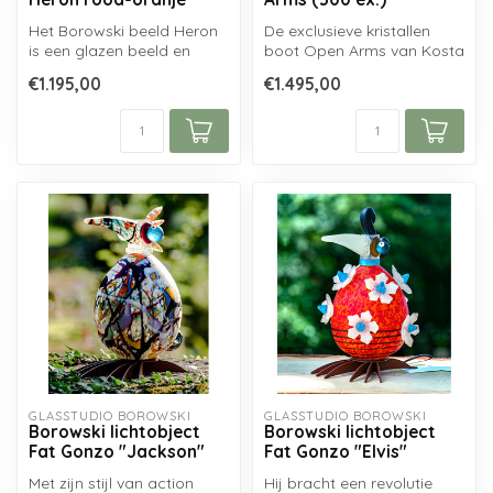
Het Borowski beeld Heron
De exclusieve kristallen
is een glazen beeld en
boot Open Arms van Kosta
tuinlamp in één. Deze
Boda, ontworpen door
€1.195,00
€1.495,00
glazen & m...
Bertil Va...
GLASSTUDIO BOROWSKI
GLASSTUDIO BOROWSKI
Borowski lichtobject
Borowski lichtobject
Fat Gonzo "Jackson"
Fat Gonzo "Elvis"
Met zijn stijl van action
Hij bracht een revolutie