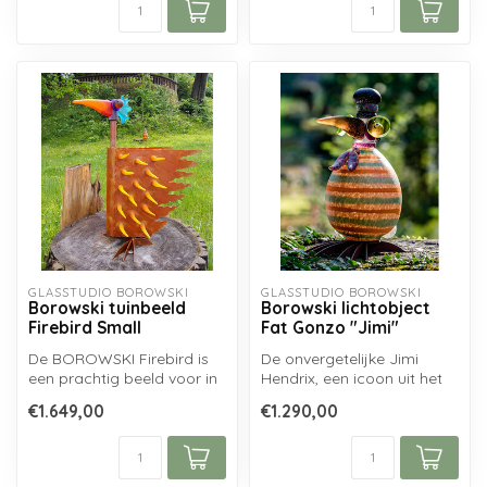
GLASSTUDIO BOROWSKI
GLASSTUDIO BOROWSKI
Borowski tuinbeeld
Borowski lichtobject
Firebird Small
Fat Gonzo "Jimi"
De BOROWSKI Firebird is
De onvergetelijke Jimi
een prachtig beeld voor in
Hendrix, een icoon uit het
de tuin, ambachtelijk
flower power-tijdperk, die
€1.649,00
€1.290,00
vervaar...
met...