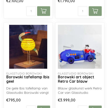
€2.100,00
€1.790,00
Vallien voor Kosta Boda....
graag een...
GLASSTUDIO BOROWSKI
GLASSTUDIO BOROWSKI
Borowski tafellamp Ibis
Borowski art object
geel
Retro Car blauw
De gele Ibis tafellamp van
Blauw glaskunst werk Retro
Glasstudio Borowski vangt
Car van Glasstudio
de elegantie en
Borowski, handgemaakt uit
€795,00
€3.999,00
schoonheid ...
zuiver B...