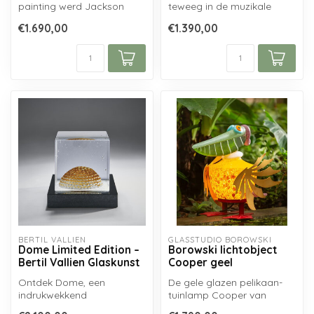
painting werd Jackson
teweeg in de muzikale
Pollock een van de
cultuur en werd een
€1.690,00
€1.390,00
bekendste Ame...
boegbeeld voo...
BERTIL VALLIEN
GLASSTUDIO BOROWSKI
Dome Limited Edition –
Borowski lichtobject
Bertil Vallien Glaskunst
Cooper geel
Ontdek Dome, een
De gele glazen pelikaan-
indrukwekkend
tuinlamp Cooper van
glaskunstwerk van Bertil
Glasstudio Borowski maakt