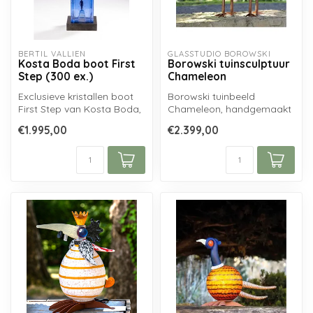
BERTIL VALLIEN
GLASSTUDIO BOROWSKI
Kosta Boda boot First
Borowski tuinsculptuur
Step (300 ex.)
Chameleon
Exclusieve kristallen boot
Borowski tuinbeeld
First Step van Kosta Boda,
Chameleon, handgemaakt
ontworpen door Bertil
uit cortenstaal en
€1.995,00
€2.399,00
Vall...
mondgeblazen glas.....