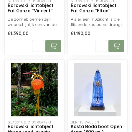
GLASSTUDIO BOROWSKI
GLASSTUDIO BOROWSKI
Borowski lichtobject
Borowski lichtobject
Fat Gonzo "Vincent"
Fat Gonzo "Elton"
De zonnebloemen zijn
Als er één muzikant is die
waarschijnlijk een van de
flitsende kostuums draagt,
meest bekende motieven
dan is het Elton John. Ext...
€1.390,00
€1.190,00
van Vincen...
GLASSTUDIO BOROWSKI
BERTIL VALLIEN
Borowski lichtobject
Kosta Boda boot Open
Heron rood-oranje
Arms (300 ex.)