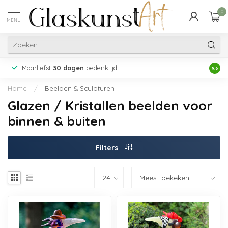
0
MENU
Maarliefst
30 dagen
bedenktijd
Acht
9.6
Home
/
Beelden & Sculpturen
Glazen / Kristallen beelden voor
binnen & buiten
Filters