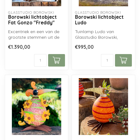
GLASSTUDIO BOROWSKI
GLASSTUDIO BOROWSKI
Borowski lichtobject
Borowski lichtobject
Fat Gonzo "Freddy"
Ludo
Excentriek en een van de
Tuinlamp Ludo van
grootste stemmen uit de
Glasstudio Borowski,
rockgeschiedenis: Freddy
handgemaakt uit
€1.390,00
€995,00
Mercur...
cortenstaal en
mondgeblaz...