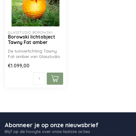
GLASSTUDIO BOROWSKI
Borowski lichtobject
Tawny Fat amber
De tuinverlichting Tawny
Fat amber van Glasstudio
Borowski bezorgt uw tuin
€1.099,00
een s...
Abonneer je op onze nieuwsbrief
Blijf op de hoogte over onze laatste acties