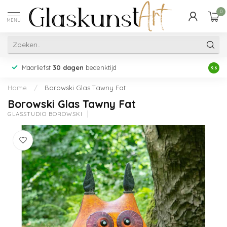
0
MENU
Maarliefst
30 dagen
bedenktijd
Acht
9.6
Home
/
Borowski Glas Tawny Fat
Borowski Glas Tawny Fat
GLASSTUDIO BOROWSKI