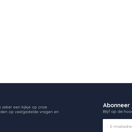
Abonneer 
zeker een kijkje op onze
Blijf op de hoo
orden op veelgestelde vragen en