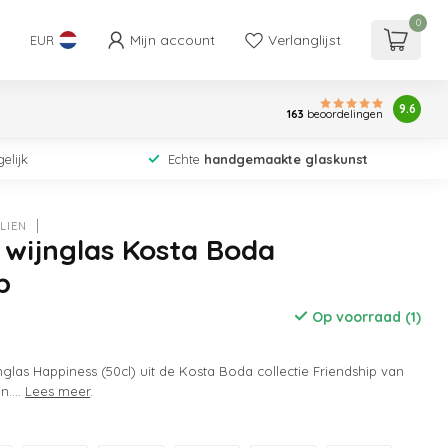
0
Mijn account
Verlanglijst
EUR
9.6
163
beoordelingen
elijk
Echte
handgemaakte glaskunst
LIEN
n wijnglas Kosta Boda
p
Op voorraad (1)
glas Happiness (50cl) uit de Kosta Boda collectie Friendship van
n....
Lees meer
.