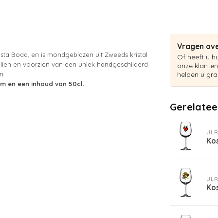
Vragen ove
Kosta Boda, en is mondgeblazen uit Zweeds kristal
Of heeft u h
llien en voorzien van een uniek handgeschilderd
onze klanten
n.
helpen u gra
cm en een inhoud van 50cl.
Gerelatee
ULR
Ko
ULR
Ko