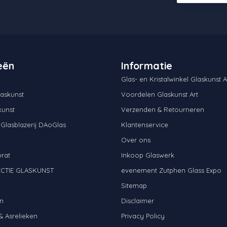
eën
Informatie
Glas- en Kristalwinkel Glaskunst A
askunst
Voordelen Glaskunst Art
kunst
Verzenden & Retourneren
 Glasblazerij DAoGlas
Klantenservice
Over ons
brat
Inkoop Glaswerk
CTIE GLASKUNST
evenement Zutphen Glass Expo
N
Sitemap
n
Disclaimer
& Asrelieken
Privacy Policy