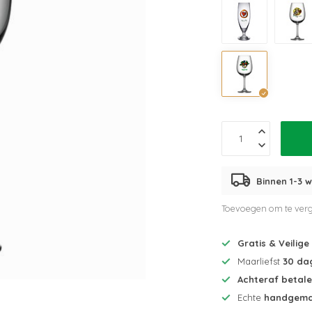
Binnen 1-3 w
Toevoegen om te verg
Gratis & Veilige
Maarliefst
30 da
Achteraf betal
Echte
handgema