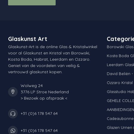
Glaskunst Art
Categori
Glaskunst-Art is de online Glas & Kristalwinkel
Borowski Glas
voor al Glaskunst en Kristal van Borowski,
Kosta Boda Gl
Kosta Boda, Habrat, Leerdam en Ozzaro.
Leerdam Glas
Geniet van de voordelen van veilig &
vertrouwd glaskunst kopen.
David Beliën -
Ozzaro Kristal
Wolweg 24
3776 LP Stroe Nederland
Glasstudio Ha
> Bezoek op afspraak <
GEHELE COLLE
AANBIEDINGE
+31 (0)6 178 547 64
Cadeaubonne
Glazen Urnen 
+31 (0)6 178 547 64