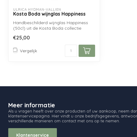
ULRICA HYDMAN-VALLIEN
Kosta Boda wijnglas Happiness
Handbeschilderd wijnglas Happiness
(50cl) uit de Kosta Boda collectie
Friendship...
€25,00
Vergelijk
Meer informatie
Als u vragen heeft over onze producten of uw aankoop, neem dan 
klantenservicepagina. Hier vindt u onze bedrijfsgegevens, antwo
verschillende manieren om contact met ons op te nemen.
Klantenservice