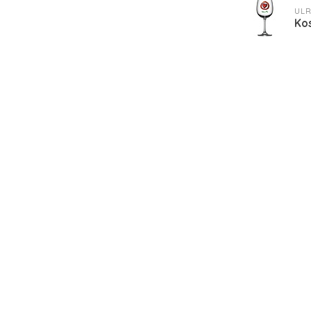
ULR
Ko