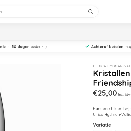
rliefst
30 dagen
bedenktijd
Achteraf betalen
mog
ULRICA HYDMAN-VAL
Kristalle
Friendshi
€25,00
Incl. btw
Handbeschilderd wijn
Ulrica Hydman-Vallie
Variatie