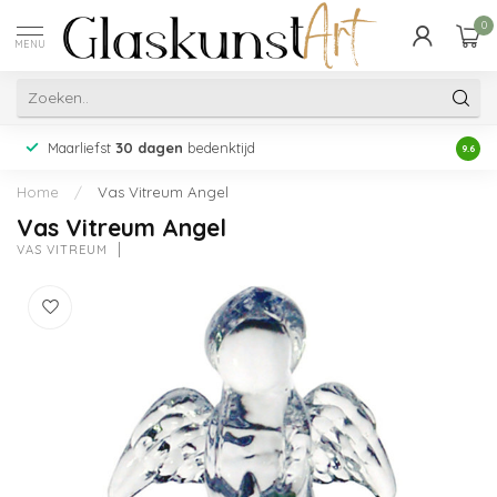
0
MENU
Maarliefst
30 dagen
bedenktijd
Acht
9.6
Home
/
Vas Vitreum Angel
Vas Vitreum Angel
VAS VITREUM