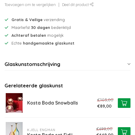
Toevoegen om te vergelijken
Deel dit product
Gratis & Veilige
verzending
Maarliefst
30 dagen
bedenktijd
Achteraf betalen
mogelijk
Echte
handgemaakte glaskunst
Glaskunstomschrijving
Gerelateerde glaskunst
€103,00
Kosta Boda Snowballs
€89,00
€698,00
KJELL ENGMAN
€649,00