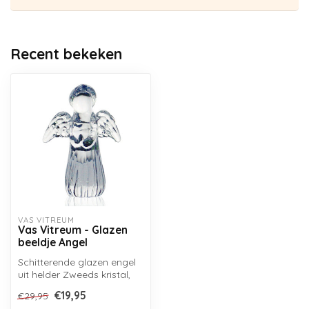
Recent bekeken
VAS VITREUM
Vas Vitreum - Glazen
beeldje Angel
Schitterende glazen engel
uit helder Zweeds kristal,
handgemaakt in de
€19,95
€29,95
glasblaze...