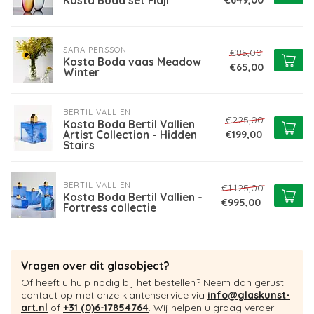
Kosta Boda set Fidji
SARA PERSSON
€85,00
Kosta Boda vaas Meadow
€65,00
Winter
BERTIL VALLIEN
€225,00
Kosta Boda Bertil Vallien
Artist Collection - Hidden
€199,00
Stairs
BERTIL VALLIEN
€1.125,00
Kosta Boda Bertil Vallien -
€995,00
Fortress collectie
Vragen over dit glasobject?
Of heeft u hulp nodig bij het bestellen? Neem dan gerust
contact op met onze klantenservice via
info@glaskunst-
art.nl
of
+31 (0)6-17854764
. Wij helpen u graag verder!