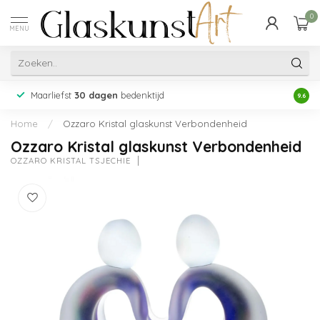
0
MENU
Maarliefst
30 dagen
bedenktijd
Acht
9.6
Home
/
Ozzaro Kristal glaskunst Verbondenheid
Ozzaro Kristal glaskunst Verbondenheid
OZZARO KRISTAL TSJECHIË