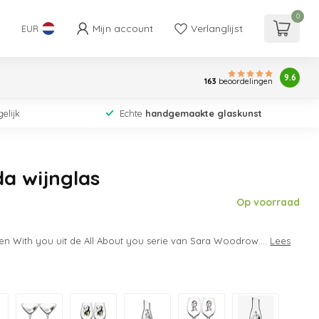
0
Mijn account
Verlanglijst
EUR
9.6
163
beoordelingen
elijk
Echte
handgemaakte glaskunst
a wijnglas
Op voorraad
en With you uit de All About you serie van Sara Woodrow....
Lees