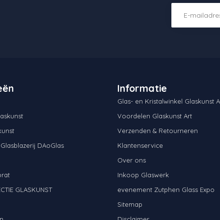
eën
Informatie
Glas- en Kristalwinkel Glaskunst A
askunst
Voordelen Glaskunst Art
kunst
Verzenden & Retourneren
 Glasblazerij DAoGlas
Klantenservice
Over ons
brat
Inkoop Glaswerk
CTIE GLASKUNST
evenement Zutphen Glass Expo
N
Sitemap
n
Disclaimer