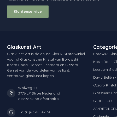
Klantenservice
Glaskunst Art
Categori
Glaskunst-Art is de online Glas & Kristalwinkel
Borowski Glas
voor al Glaskunst en Kristal van Borowski,
Kosta Boda Gl
Kosta Boda, Habrat, Leerdam en Ozzaro.
Leerdam Glas
Geniet van de voordelen van veilig &
vertrouwd glaskunst kopen.
David Beliën -
Ozzaro Kristal
Wolweg 24
3776 LP Stroe Nederland
Glasstudio Ha
> Bezoek op afspraak <
GEHELE COLLE
AANBIEDINGE
+31 (0)6 178 547 64
Cadeaubonne