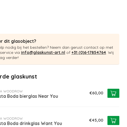
r dit glasobject?
ulp nodig bij het bestellen? Neem dan gerust contact op met
service via
info@glaskunst-art.nl
of
+31 (0)6-17854764
. Wij
ag verder!
rde glaskunst
RA WOODROW
€60,00
sta Boda bierglas Near You
RA WOODROW
€45,00
sta Boda drinkglas Want You