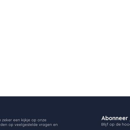
Abonneer 
zeker een kijkje op onze
Blijf op de hoo
orden op veelgestelde vragen en