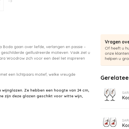
Vragen ove
sta Boda gaan over liefde, verlangen en passie –
Of heeft u h
eschilderde geïllustreerde motieven. Vaak ziet u
onze klanten
ra Woodrow zich voor een deel liet inspireren
helpen u gra
n met een lichtpaars motief, welke vreugde
Gerelatee
 wijnglazen. Ze hebben een hoogte van 24 cm,
SA
e zijn deze glazen geschikt voor witte wijn,
Ko
SA
Ko