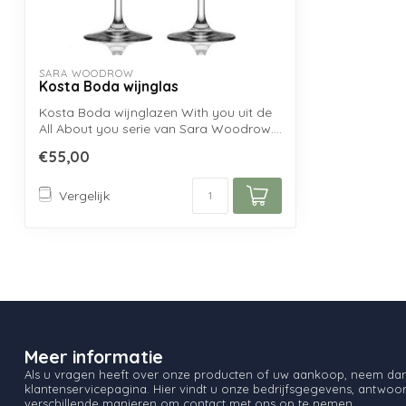
SARA WOODROW
Kosta Boda wijnglas
Kosta Boda wijnglazen With you uit de
All About you serie van Sara Woodrow....
€55,00
Vergelijk
Meer informatie
Als u vragen heeft over onze producten of uw aankoop, neem dan 
klantenservicepagina. Hier vindt u onze bedrijfsgegevens, antwo
verschillende manieren om contact met ons op te nemen.