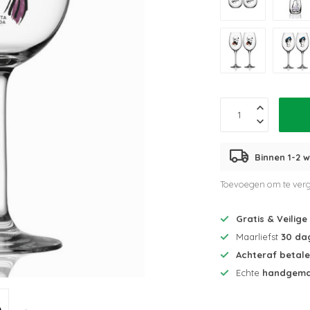
Binnen 1-2 w
Toevoegen om te verg
Gratis & Veilige
Maarliefst
30 da
Achteraf betal
Echte
handgema