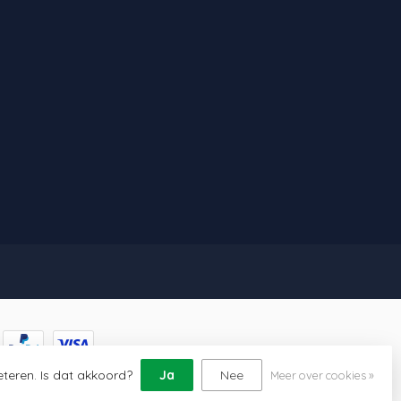
eteren. Is dat akkoord?
Ja
Nee
Meer over cookies »
lopment