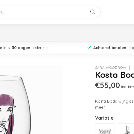
rliefst
30 dagen
bedenktijd
Achteraf betalen
mog
SARA WOODROW
Kosta Bod
€55,00
Incl. btw
Kosta Boda wijnglaz
meer
.
Variatie