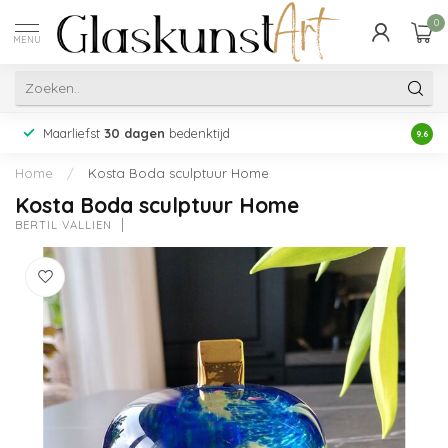
0
MENU
Maarliefst
30 dagen
bedenktijd
Acht
9.6
Home
/
Kosta Boda sculptuur Home
Kosta Boda sculptuur Home
BERTIL VALLIEN