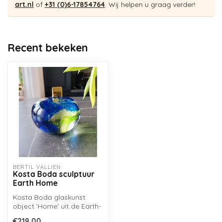
art.nl
of
+31 (0)6-17854764
. Wij helpen u graag verder!
Recent bekeken
BERTIL VALLIEN
Kosta Boda sculptuur
Earth Home
Kosta Boda glaskunst
object 'Home' uit de Earth-
serie van Bertil Vallien.
€219,00