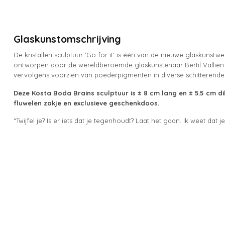
Glaskunstomschrijving
De kristallen sculptuur 'Go for it' is één van de nieuwe glaskunstw
ontworpen door de wereldberoemde glaskunstenaar Bertil Vallien. G
vervolgens voorzien van poederpigmenten in diverse schitterende
Deze Kosta Boda Brains sculptuur is ± 8 cm lang en ± 5.5 cm di
fluwelen zakje en exclusieve geschenkdoos.
“Twijfel je? Is er iets dat je tegenhoudt? Laat het gaan. Ik weet dat j