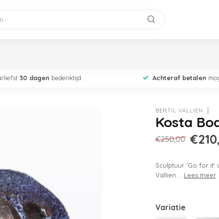
rliefst
30 dagen
bedenktijd
Achteraf betalen
mog
BERTIL VALLIEN
Kosta Bo
€210
€250,00
Sculptuur 'Go for it'
Vallien....
Lees meer
.
Variatie