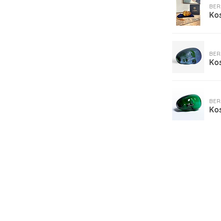
BER
Kos
BER
Kos
BER
Kos