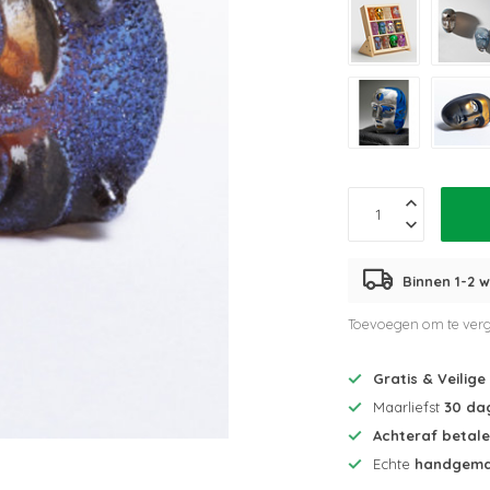
Binnen 1-2 w
Toevoegen om te verg
Gratis & Veilige
Maarliefst
30 da
Achteraf betal
Echte
handgema