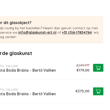
r dit glasobject?
ulp nodig bij het bestellen? Neem dan gerust contact op met
service via
info@glaskunst-art.nl
of
+31 (0)6-17854764
. Wij
ag verder!
rde glaskunst
€199,00
TIL VALLIEN
ta Boda Brains - Bertil Vallien
€179,00
TIL VALLIEN
€275,00
ta Boda Brains - Bertil Vallien