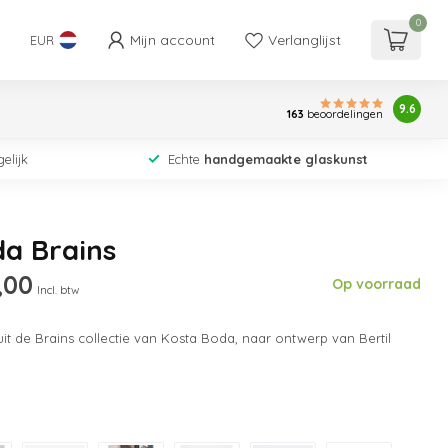
0
Mijn account
Verlanglijst
EUR
9.6
163
beoordelingen
elijk
Echte
handgemaakte glaskunst
da Brains
,00
Op voorraad
Incl. btw
 uit de Brains collectie van Kosta Boda, naar ontwerp van Bertil