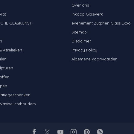
Over ons
brat
Inkoop Glaswerk
CTIE GLASKUNST
evenement Zutphen Glass Expo
N
Sitemap
n
Disclaimer
& Asrelieken
Privacy Policy
alen
Algemene voorwaarden
lpturen
affen
mpen
latiegeschenken
Waxinelichthouders