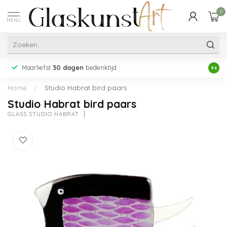
0
MENU
Maarliefst
30 dagen
bedenktijd
Acht
9.6
Home
/
Studio Habrat bird paars
Studio Habrat bird paars
GLASS STUDIO HABRAT