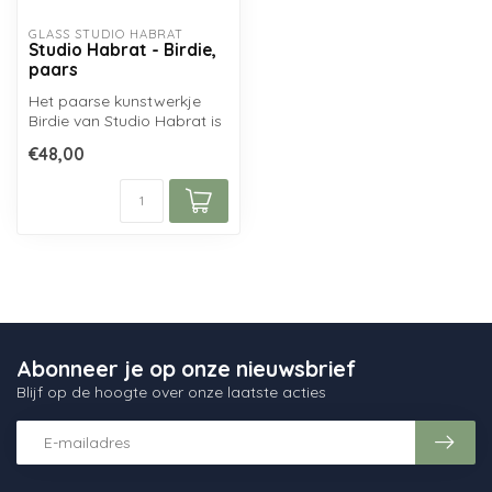
GLASS STUDIO HABRAT
Studio Habrat - Birdie,
paars
Het paarse kunstwerkje
Birdie van Studio Habrat is
gemaakt d.m.v. de
€48,00
glasfusing ...
Abonneer je op onze nieuwsbrief
Blijf op de hoogte over onze laatste acties