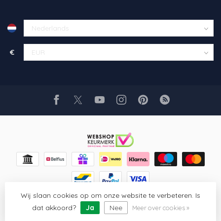
€
Wij slaan cookies op om onze website te verbeteren. Is
© Copyright 2026 Glaskunst Art
- Powered by
Lightspeed
-
Lightspeed design
by
Dyvelopment
dat akkoord?
Ja
Nee
Meer over cookies »