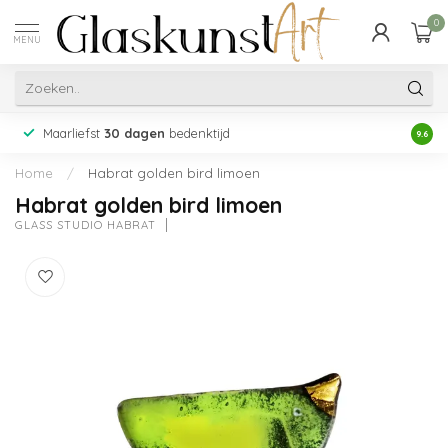
0
MENU
Maarliefst
30 dagen
bedenktijd
Acht
9.6
Home
/
Habrat golden bird limoen
Habrat golden bird limoen
GLASS STUDIO HABRAT