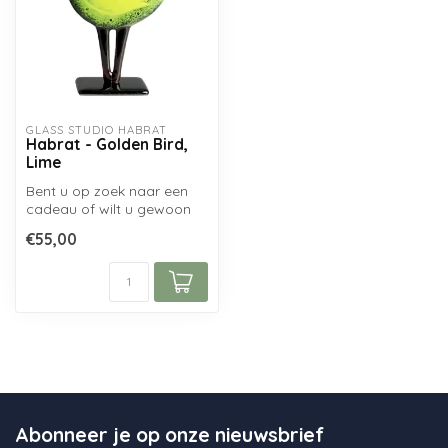
GLASS STUDIO HABRAT
Habrat - Golden Bird,
Lime
Bent u op zoek naar een
cadeau of wilt u gewoon
een mooi decoratief item
€55,00
voor uz...
Abonneer je op onze nieuwsbrief