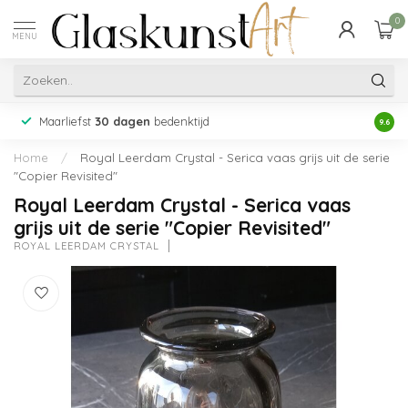
0
MENU
Maarliefst
30 dagen
bedenktijd
Acht
9.6
Home
/
Royal Leerdam Crystal - Serica vaas grijs uit de serie
"Copier Revisited"
Royal Leerdam Crystal - Serica vaas
grijs uit de serie "Copier Revisited"
ROYAL LEERDAM CRYSTAL