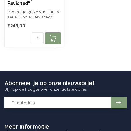
Revisited"
Prachtige grijze vaas uit de
serie "Copier Revisited"
serie van Royal Leerdam
€249,00
Cr...
Abonneer je op onze nieuwsbrief
Blijf op de hoogte over onze laatste acties
Meer informatie