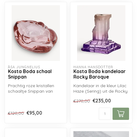
ÅSA JUNGNELIUS
HANNA HANSDOTTER
Kosta Boda schaal
Kosta Boda kandelaar
Snippan
Rocky Baroque
Prachtig roze kristallen
Kandelaar in de kleur Lilac
schaaltje Snippan van
Haze (Sering) uit de Rocky
Kosta Boda, handgemaakt
Baroque serie van Kosta
€235,00
€270,00
naar ontw...
B...
€95,00
€120,00