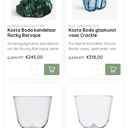
HANNA HANSDOTTER
ÅSA JUNGNELIUS
Kosta Boda kandelaar
Kosta Boda glaskunst
Rocky Baroque
vaas Crackle
Smaragdgroene kandelaar
De kleine kristallen Kosta
uit de Rocky Baroque serie
Boda vaas, gemaakt van
van Kosta Boda,
gerecycled glas, uit de
€245,00
€318,00
€280,00
€398,00
ontworpen doo...
Crackl...