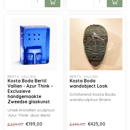
BERTIL VALLIEN
BERTIL VALLIEN
Kosta Boda Bertil
Kosta Boda
Vallien - Azur Think –
wandobject Look
Exclusieve
Schitterend Kosta Boda
handgemaakte
wandsculptuur Brains
Zweedse glaskunst
LOOK, ontworpen door
Uniek kristallen sculptuur
glaskunstenaar ...
'Azur Think' door Bertil
Vallien, handgemaakt in de
€199,00
€425,00
€229,00
€495,00
g...