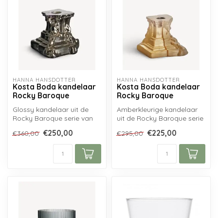
HANNA HANSDOTTER
HANNA HANSDOTTER
Kosta Boda kandelaar
Kosta Boda kandelaar
Rocky Baroque
Rocky Baroque
Glossy kandelaar uit de
Amberkleurige kandelaar
Rocky Baroque serie van
uit de Rocky Baroque serie
Kosta Boda, ontworpen
van Kosta Boda,
€250,00
€225,00
€360,00
€295,00
door Hanna...
ontworpen doo...