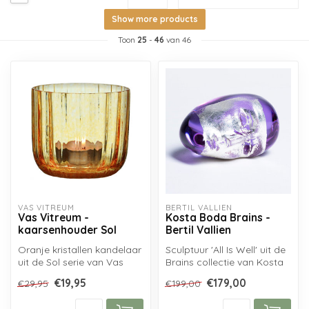
Show more products
Toon
25
-
46
van 46
VAS VITREUM
BERTIL VALLIEN
Vas Vitreum -
Kosta Boda Brains -
kaarsenhouder Sol
Bertil Vallien
Oranje kristallen kandelaar
Sculptuur 'All Is Well' uit de
uit de Sol serie van Vas
Brains collectie van Kosta
Vitreum, handgemaakt uit
Boda, naar ontwerp van...
€19,95
€179,00
€29,95
€199,00
z...