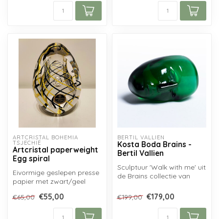
ARTCRISTAL BOHEMIA 
BERTIL VALLIEN
TSJECHIË
Kosta Boda Brains -
Artcristal paperweight
Bertil Vallien
Egg spiral
Sculptuur 'Walk with me' uit
Eivormige geslepen presse
de Brains collectie van
papier met zwart/geel
Kosta Boda, naar ontwerp
spiraal en luchtbel in de
va...
€55,00
€179,00
€65,00
€199,00
kern, ...