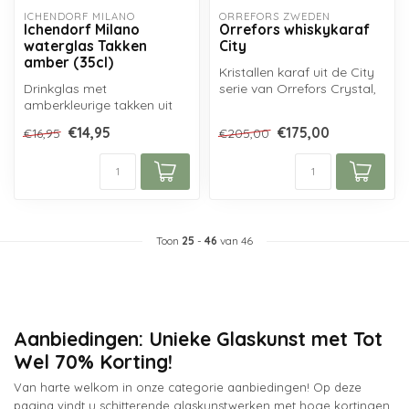
ICHENDORF MILANO
ORREFORS ZWEDEN
Ichendorf Milano
Orrefors whiskykaraf
waterglas Takken
City
amber (35cl)
Kristallen karaf uit de City
Drinkglas met
serie van Orrefors Crystal,
amberkleurige takken uit
ontworpen door Martti R...
de Greenwood serie van
€14,95
€175,00
€16,95
€205,00
Ichendorf Milano. ...
Toon
25
-
46
van 46
Aanbiedingen: Unieke Glaskunst met Tot
Wel 70% Korting!
Van harte welkom in onze categorie aanbiedingen! Op deze
pagina vindt u schitterende glaskunstwerken met hoge kortingen