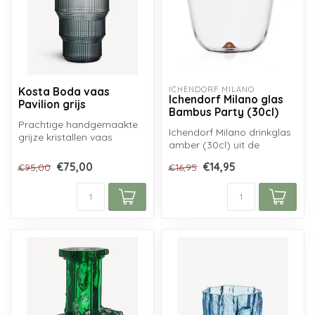
ICHENDORF MILANO
Kosta Boda vaas
Ichendorf Milano glas
Pavilion grijs
Bambus Party (30cl)
Prachtige handgemaakte
Ichendorf Milano drinkglas
grijze kristallen vaas
amber (30cl) uit de
Pavilion van Kosta Boda
Bambus Party serie naar
Zweden...
€75,00
€14,95
€95,00
€16,95
ontwerp v...