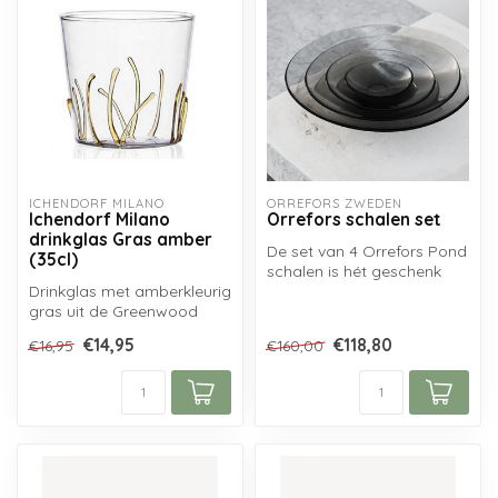
ICHENDORF MILANO
ORREFORS ZWEDEN
Ichendorf Milano
Orrefors schalen set
drinkglas Gras amber
De set van 4 Orrefors Pond
(35cl)
schalen is hét geschenk
Drinkglas met amberkleurig
van dit moment!
gras uit de Greenwood
Handgemaakt u...
serie van Ichendorf Milano.
€14,95
€118,80
€16,95
€160,00
...