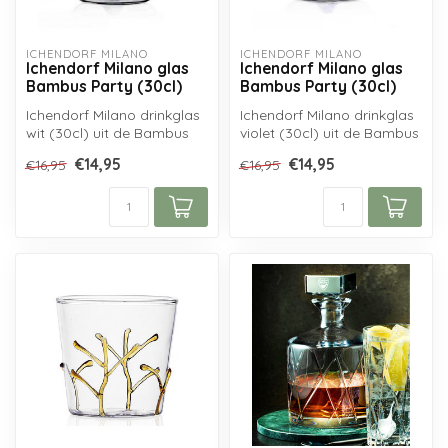
ICHENDORF MILANO
ICHENDORF MILANO
Ichendorf Milano glas
Ichendorf Milano glas
Bambus Party (30cl)
Bambus Party (30cl)
Ichendorf Milano drinkglas
Ichendorf Milano drinkglas
wit (30cl) uit de Bambus
violet (30cl) uit de Bambus
Party serie naar ontwerp
Party serie naar ontwerp ...
€14,95
€14,95
€16,95
€16,95
van...