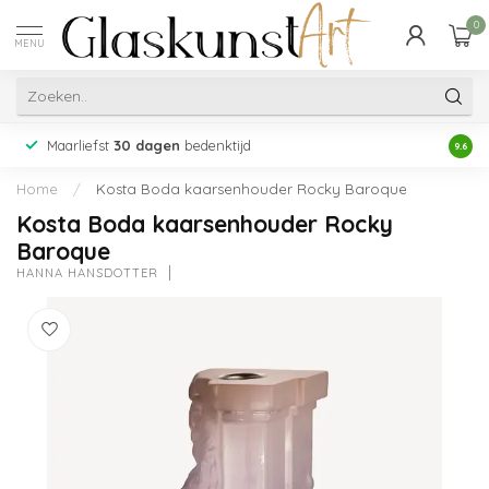
0
MENU
Maarliefst
30 dagen
bedenktijd
Acht
9.6
Home
/
Kosta Boda kaarsenhouder Rocky Baroque
Kosta Boda kaarsenhouder Rocky
Baroque
HANNA HANSDOTTER