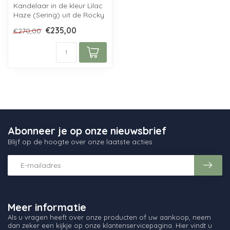
Kandelaar in de kleur Lilac
Haze (Sering) uit de Rocky
Baroque serie van Kosta
€235,00
€270,00
B...
Abonneer je op onze nieuwsbrief
Blijf op de hoogte over onze laatste acties
Meer informatie
Als u vragen heeft over onze producten of uw aankoop, neem
dan zeker een kijkje op onze klantenservicepagina. Hier vindt u