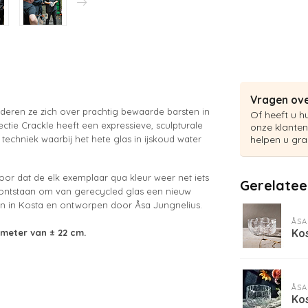
Vragen ove
eren ze zich over prachtig bewaarde barsten in
Of heeft u h
ectie Crackle heeft een expressieve, sculpturale
onze klanten
echniek waarbij het hete glas in ijskoud water
helpen u gra
oor dat de elk exemplaar qua kleur weer net iets
Gerelatee
es ontstaan om van gerecycled glas een nieuw
n in Kosta en ontworpen door Åsa Jungnelius.
ÅSA
Ko
ameter van ± 22 cm.
ÅSA
Ko