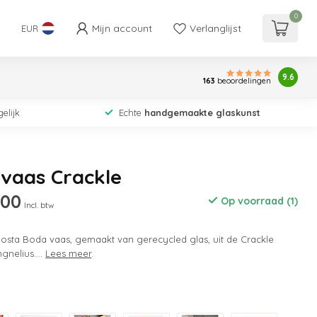
0
Mijn account
Verlanglijst
EUR
9.6
163
beoordelingen
elijk
Echte
handgemaakte glaskunst
vaas Crackle
,00
Op voorraad (1)
Incl. btw
 Kosta Boda vaas, gemaakt van gerecycled glas, uit de Crackle
gnelius....
Lees meer
.