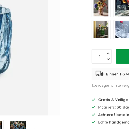
Binnen 1-3 w
Toevoegen om te verg
Gratis & Veilige
Maarliefst
30 da
Achteraf betal
Echte
handgema