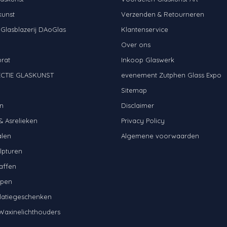
kunst
Verzenden & Retourneren
 Glasblazerij DAoGlas
Klantenservice
Over ons
brat
Inkoop Glaswerk
CTIE GLASKUNST
evenement Zutphen Glass Expo
N
Sitemap
n
Disclaimer
& Asrelieken
Privacy Policy
alen
Algemene voorwaarden
lpturen
affen
mpen
latiegeschenken
Waxinelichthouders