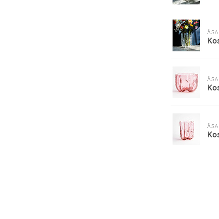
ÅSA
Ko
ÅSA
Ko
ÅSA
Ko