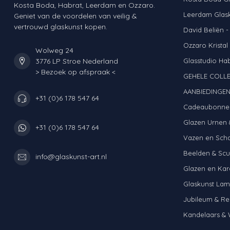
Kosta Boda, Habrat, Leerdam en Ozzaro.
Leerdam Glas
Geniet van de voordelen van veilig &
vertrouwd glaskunst kopen.
David Beliën -
Ozzaro Kristal
Wolweg 24
3776 LP Stroe Nederland
Glasstudio Ha
> Bezoek op afspraak <
GEHELE COLLE
AANBIEDINGE
+31 (0)6 178 547 64
Cadeaubonne
Glazen Urnen 
+31 (0)6 178 547 64
Vazen en Sch
Beelden & Scu
info@glaskunst-art.nl
Glazen en Kar
Glaskunst La
Jubileum & Re
Kandelaars & 