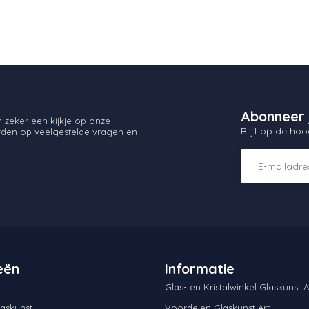
Abonneer 
zeker een kijkje op onze
Blijf op de hoo
orden op veelgestelde vragen en
eën
Informatie
Glas- en Kristalwinkel Glaskunst A
askunst
Voordelen Glaskunst Art