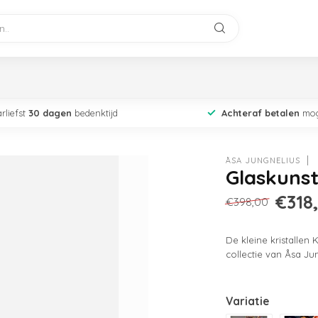
rliefst
30 dagen
bedenktijd
Achteraf betalen
mog
ÅSA JUNGNELIUS
Glaskunst
€318
€398,00
De kleine kristallen
collectie van Åsa Jun
Variatie