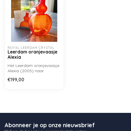
ROYAL LEERDAM CRYSTAL
Leerdam oranjevaasje
Alexia
Het Leerdam oranjevaasje
Alexia (2005) naar
ontwerp van Willem
€199,00
Noyons...
Abonneer je op onze nieuwsbrief