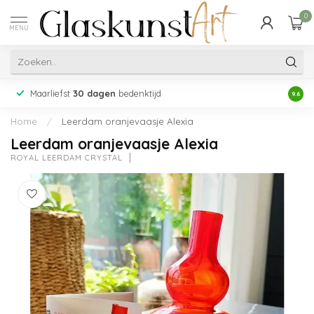
0
MENU
Maarliefst
30 dagen
bedenktijd
Acht
9.6
Home
/
Leerdam oranjevaasje Alexia
Leerdam oranjevaasje Alexia
ROYAL LEERDAM CRYSTAL