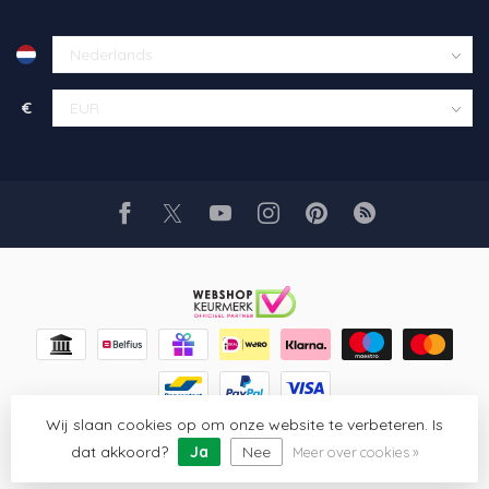
€
Wij slaan cookies op om onze website te verbeteren. Is
© Copyright 2026 Glaskunst Art
- Powered by
Lightspeed
-
Lightspeed design
by
Dyvelopment
dat akkoord?
Ja
Nee
Meer over cookies »