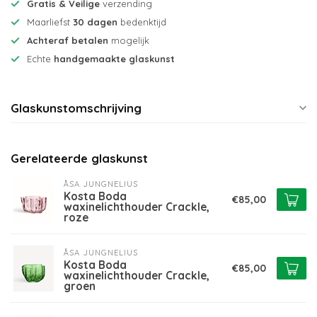
Gratis & Veilige
verzending
Maarliefst
30 dagen
bedenktijd
Achteraf betalen
mogelijk
Echte
handgemaakte glaskunst
Glaskunstomschrijving
Gerelateerde glaskunst
ÅSA JUNGNELIUS
Kosta Boda
€85,00
waxinelichthouder Crackle,
roze
ÅSA JUNGNELIUS
Kosta Boda
€85,00
waxinelichthouder Crackle,
groen