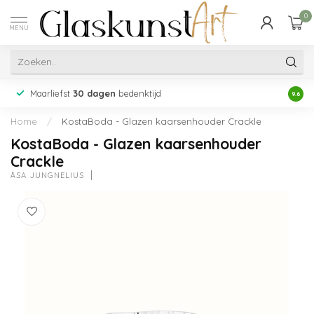
0
MENU
Maarliefst
30 dagen
bedenktijd
Acht
9.6
Home
/
KostaBoda - Glazen kaarsenhouder Crackle
KostaBoda - Glazen kaarsenhouder
Crackle
ÅSA JUNGNELIUS