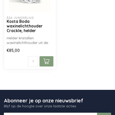
ÅSA JUNGNELIUS
Kosta Boda
waxinelichthouder
Crackle, helder
Helder kristallen
waxinelichthouder uit de
Crackle serie van Kosta
€85,00
Boda, ontworp...
Abonneer je op onze nieuwsbrief
Blijf op de hoogte over onze laatste acties