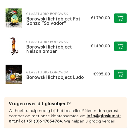
GLASSTUDIO BOROWSKI
€1.790,00
Borowski lichtobject Fat
Gonzo "Salvador"
GLASSTUDIO BOROWSKI
€1.490,00
Borowski lichtobject
Nelson amber
GLASSTUDIO BOROWSKI
€995,00
Borowski lichtobject Ludo
Vragen over dit glasobject?
Of heeft u hulp nodig bij het bestellen? Neem dan gerust
contact op met onze klantenservice via
info@glaskunst-
art.nl
of
+31 (0)6-17854764
. Wij helpen u graag verder!