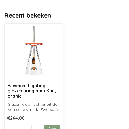
Recent bekeken
Bsweden Lighting -
glazen hanglamp Kon,
oranje
Glazen kroonluchter uit de
Kon serie van de Zweedse
designstudio BSweden,
€264,00
mondge...