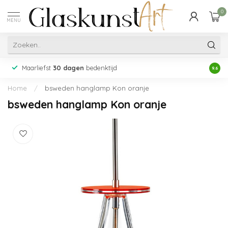
0
MENU
Maarliefst
30 dagen
bedenktijd
Acht
9.6
Home
/
bsweden hanglamp Kon oranje
bsweden hanglamp Kon oranje