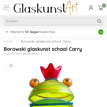
0
MENU
Maarliefst
30 dagen
bedenktijd
Acht
9.6
Home
/
Borowski glaskunst schaal Carry
Borowski glaskunst schaal Carry
GLASSTUDIO BOROWSKI