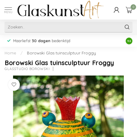
0
MENU
Maarliefst
30 dagen
bedenktijd
Acht
9.6
Home
/
Borowski Glas tuinsculptuur Froggy
Borowski Glas tuinsculptuur Froggy
GLASSTUDIO BOROWSKI