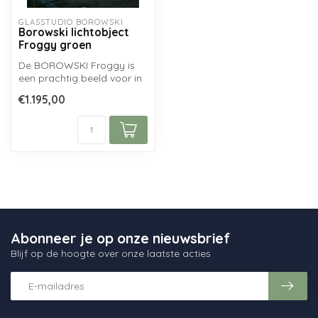
GLASSTUDIO BOROWSKI
Borowski lichtobject
Froggy groen
De BOROWSKI Froggy is
een prachtig beeld voor in
de tuin, en voorzien van
€1.195,00
verlic...
Abonneer je op onze nieuwsbrief
Blijf op de hoogte over onze laatste acties