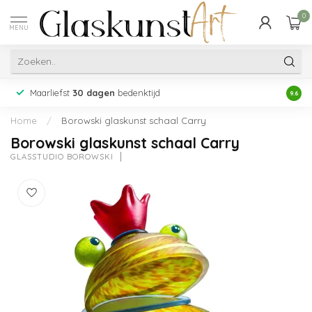
0
MENU
Maarliefst
30 dagen
bedenktijd
Acht
9.6
Home
/
Borowski glaskunst schaal Carry
Borowski glaskunst schaal Carry
GLASSTUDIO BOROWSKI