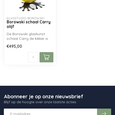
GLASSTUDIO BOROWSKI
Borowski schaal Carry
olijf
De Borowski glaskunst
schaal Carry de kikker is
een uiterst decoratieve
€495,00
finishin...
Abonneer je op onze nieuwsbrief
Blijf op de hoogte over onze laatste acties