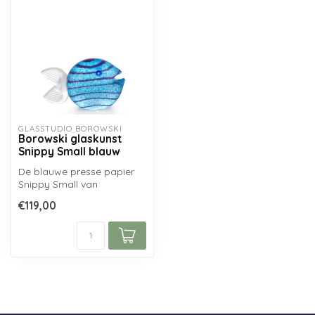
GLASSTUDIO BOROWSKI
Borowski glaskunst
Snippy Small blauw
De blauwe presse papier
Snippy Small van
Glasstudio Borowski is
€119,00
handgemaakt uit ...