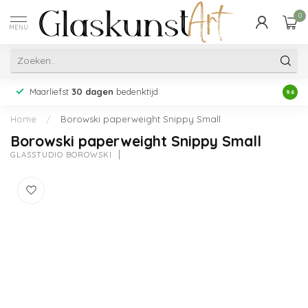
0
MENU
Maarliefst
30 dagen
bedenktijd
Acht
9.6
Home
/
Borowski paperweight Snippy Small
Borowski paperweight Snippy Small
GLASSTUDIO BOROWSKI