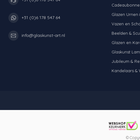
Cadeaubonne
Glazen Urnen 
+31 (0)6 178 547 64
Vazen en Sch
Beelden & Scu
info@glaskunst-art.nl
Glazen en Kar
Glaskunst La
Jubileum & Re
Kandelaars & 
© Copyr