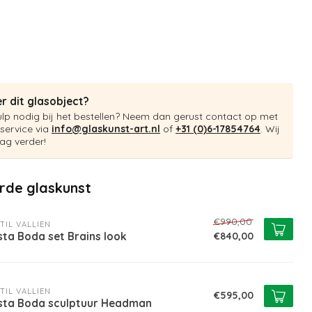
r dit glasobject?
ulp nodig bij het bestellen? Neem dan gerust contact op met
service via
info@glaskunst-art.nl
of
+31 (0)6-17854764
. Wij
ag verder!
rde glaskunst
€990,00
TIL VALLIEN
ta Boda set Brains look
€840,00
TIL VALLIEN
€595,00
sta Boda sculptuur Headman