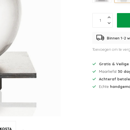
Binnen 1-2 w
Toevoegen om te verg
Gratis & Veilige
Maarliefst
30 da
Achteraf betal
Echte
handgema