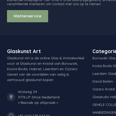
verschillende manieren om contact met ons op te nemen.
Klantenservice
Glaskunst Art
Categori
Glaskunst-Art is de online Glas & Kristalwinkel
Borowski Glas
voor al Glaskunst en Kristal van Borowski,
Kosta Boda Gl
Kosta Boda, Habrat, Leerdam en Ozzaro.
Leerdam Glas
Geniet van de voordelen van veilig &
vertrouwd glaskunst kopen.
David Beliën -
Ozzaro Kristal
Wolweg 24
3776 LP Stroe Nederland
Glasstudio Ha
> Bezoek op afspraak <
GEHELE COLLE
AANBIEDINGE
+31 (0)6 178 547 64