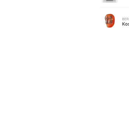
BER
Ko