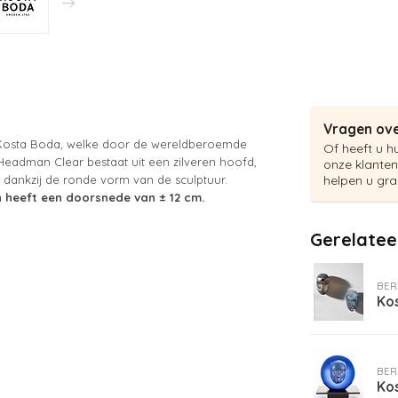
Vragen ove
an Kosta Boda, welke door de wereldberoemde
Of heeft u h
 Headman Clear bestaat uit een zilveren hoofd,
onze klanten
s dankzij de ronde vorm van de sculptuur.
helpen u gra
 heeft een doorsnede van ± 12 cm.
Gerelatee
BER
Kos
BER
Ko