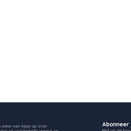
Abonneer 
zeker een kijkje op onze
Blijf op de hoo
orden op veelgestelde vragen en