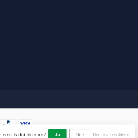
eteren. Is dat akkoord?
Ja
Nee
Meer over cookies »
lopment