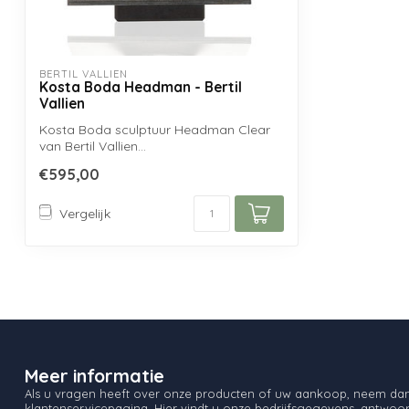
BERTIL VALLIEN
Kosta Boda Headman - Bertil
Vallien
Kosta Boda sculptuur Headman Clear
van Bertil Vallien...
€595,00
Vergelijk
Meer informatie
Als u vragen heeft over onze producten of uw aankoop, neem dan 
klantenservicepagina. Hier vindt u onze bedrijfsgegevens, antwo