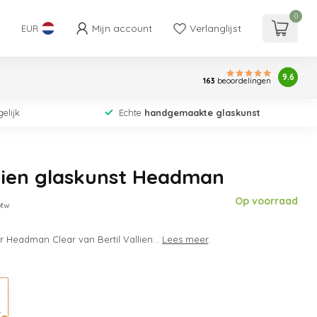
0
Mijn account
Verlanglijst
EUR
9.6
163
beoordelingen
elijk
Echte
handgemaakte glaskunst
llien glaskunst Headman
Op voorraad
btw
 Headman Clear van Bertil Vallien...
Lees meer
.