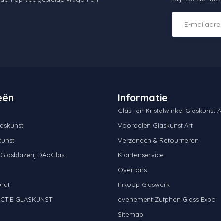
eën
Informatie
Glas- en Kristalwinkel Glaskunst A
askunst
Voordelen Glaskunst Art
kunst
Verzenden & Retourneren
 Glasblazerij DAoGlas
Klantenservice
Over ons
brat
Inkoop Glaswerk
CTIE GLASKUNST
evenement Zutphen Glass Expo
N
Sitemap