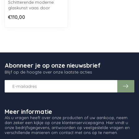
Schitterende moderne
glaskunst vaas door
Loranto Glass, afkomstig
€110,00
uit de serie E...
Abonneer je op onze nieuwsbrief
Blijf op de hoogte over onze laatste acties
Meer informatie
Als u vragen heeft over onze producten of uw aankoop, neem
dan zeker een kijkje op onze klantenservicepagina. Hier vindt u
onze bedrijfsgegevens, antwoorden op veelgestelde vragen en
verschillende manieren om contact met ons op te nemen.