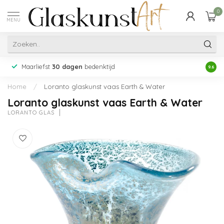
0
MENU
Maarliefst
30 dagen
bedenktijd
Acht
9.6
Home
/
Loranto glaskunst vaas Earth & Water
Loranto glaskunst vaas Earth & Water
LORANTO GLAS