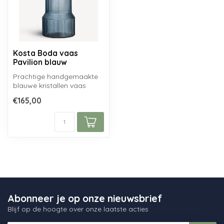
Kosta Boda vaas
Pavilion blauw
Prachtige handgemaakte
blauwe kristallen vaas
Pavilion van Kosta Boda
€165,00
Zweden...
Abonneer je op onze nieuwsbrief
Blijf op de hoogte over onze laatste acties