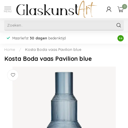
0
MENU
Maarliefst
30 dagen
bedenktijd
Acht
9.6
Home
/
Kosta Boda vaas Pavilion blue
Kosta Boda vaas Pavilion blue