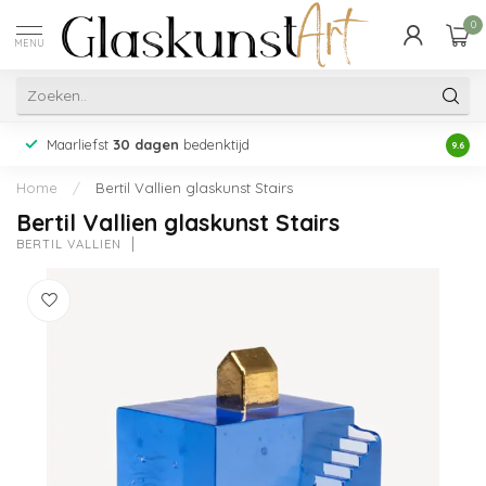
0
MENU
Maarliefst
30 dagen
bedenktijd
Acht
9.6
Home
/
Bertil Vallien glaskunst Stairs
Bertil Vallien glaskunst Stairs
BERTIL VALLIEN