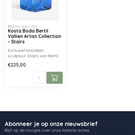
BERTIL VALLIEN
Kosta Boda Bertil
Vallien Artist Collection
- Stairs
Exclusief kristallen
sculptuur Stairs van Bertil
Vallien, afkomstig uit de
€225,00
Kosta...
Abonneer je op onze nieuwsbrief
Blijf op de hoogte over onze laatste acties