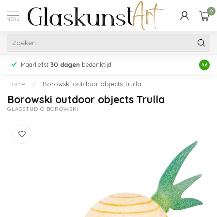
0
MENU
Maarliefst
30 dagen
bedenktijd
Acht
9.6
Home
/
Borowski outdoor objects Trulla
Borowski outdoor objects Trulla
GLASSTUDIO BOROWSKI