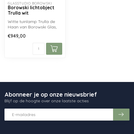
GLASSTUDIO BOROWSKI
Borowski lichtobject
Trulla wit
Witte tuinlamp Trulla de
Haan van Borowski Glas,
handgemaakt uit
€949,00
mondgeblazen gl...
Abonneer je op onze nieuwsbrief
Blijf op de hoogte over onze laatste acties