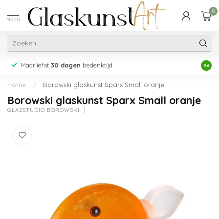
0
MENU
Maarliefst
30 dagen
bedenktijd
Acht
9.6
Home
/
Borowski glaskunst Sparx Small oranje
Borowski glaskunst Sparx Small oranje
GLASSTUDIO BOROWSKI