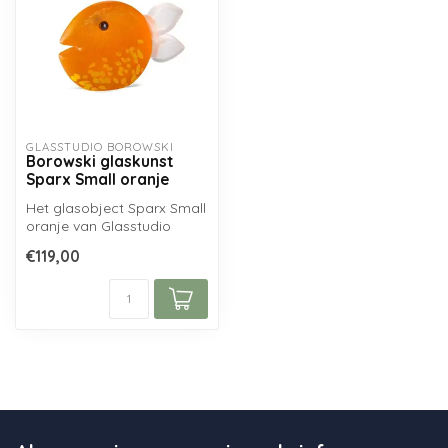
GLASSTUDIO BOROWSKI
Borowski glaskunst
Sparx Small oranje
Het glasobject Sparx Small
oranje van Glasstudio
Borowski is handgemaakt
€119,00
en voor...