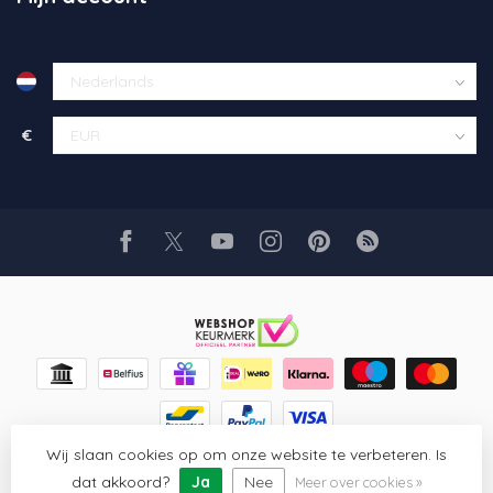
€
Wij slaan cookies op om onze website te verbeteren. Is
© Copyright 2026 Glaskunst Art
- Powered by
Lightspeed
-
Lightspeed design
by
Dyvelopment
dat akkoord?
Ja
Nee
Meer over cookies »