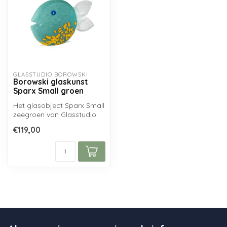
GLASSTUDIO BOROWSKI
Borowski glaskunst
Sparx Small groen
Het glasobject Sparx Small
zeegroen van Glasstudio
Borowski is handgemaakt
€119,00
en vo...