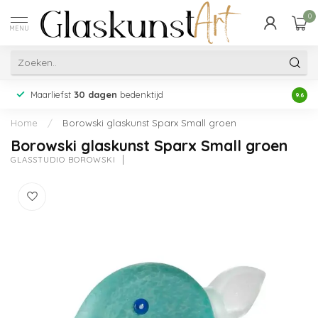
0
MENU
Maarliefst
30 dagen
bedenktijd
Acht
9.6
Home
/
Borowski glaskunst Sparx Small groen
Borowski glaskunst Sparx Small groen
GLASSTUDIO BOROWSKI