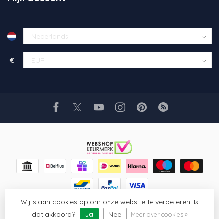
€
Wij slaan cookies op om onze website te verbeteren. Is
© Copyright 2026 Glaskunst Art
- Powered by
Lightspeed
-
Lightspeed design
by
Dyvelopment
dat akkoord?
Ja
Nee
Meer over cookies »