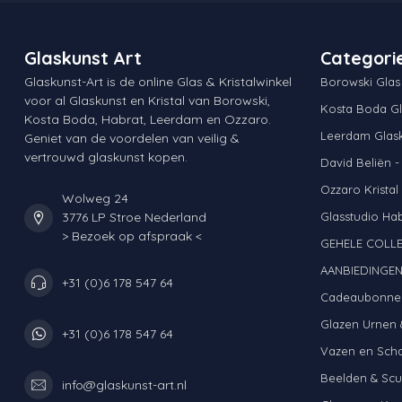
Glaskunst Art
Categori
Glaskunst-Art is de online Glas & Kristalwinkel
Borowski Glas
voor al Glaskunst en Kristal van Borowski,
Kosta Boda Gl
Kosta Boda, Habrat, Leerdam en Ozzaro.
Leerdam Glas
Geniet van de voordelen van veilig &
vertrouwd glaskunst kopen.
David Beliën -
Ozzaro Kristal
Wolweg 24
3776 LP Stroe Nederland
Glasstudio Ha
> Bezoek op afspraak <
GEHELE COLLE
AANBIEDINGE
+31 (0)6 178 547 64
Cadeaubonne
Glazen Urnen 
+31 (0)6 178 547 64
Vazen en Sch
Beelden & Scu
info@glaskunst-art.nl