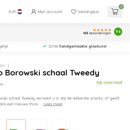
0
Mijn account
Verlanglijst
EUR
9.6
163
beoordelingen
elijk
Echte
handgemaakte glaskunst
SKI
o Borowski schaal Tweedy
Op voorraad
btw
ki schaal Tweedy serveert u in stijl de lekkerste snacks, of geeft
els een nieuwe thuis. ...
Lees meer
.