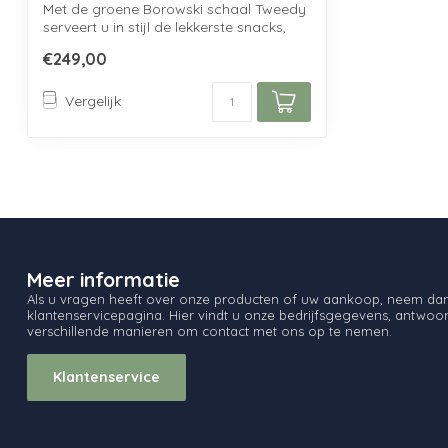
Met de groene Borowski schaal Tweedy
serveert u in stijl de lekkerste snacks,
of...
€249,00
Vergelijk
Meer informatie
Als u vragen heeft over onze producten of uw aankoop, neem dan 
klantenservicepagina. Hier vindt u onze bedrijfsgegevens, antwo
verschillende manieren om contact met ons op te nemen.
Klantenservice