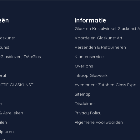
eën
Informatie
Glas- en Kristalwinkel Glaskunst A
askunst
Voordelen Glaskunst Art
kunst
Verzenden & Retourneren
 Glasblazerij DAoGlas
Klantenservice
Over ons
brat
Inkoop Glaswerk
CTIE GLASKUNST
evenement Zutphen Glass Expo
N
Sitemap
n
Disclaimer
& Asrelieken
Privacy Policy
alen
Algemene voorwaarden
lpturen