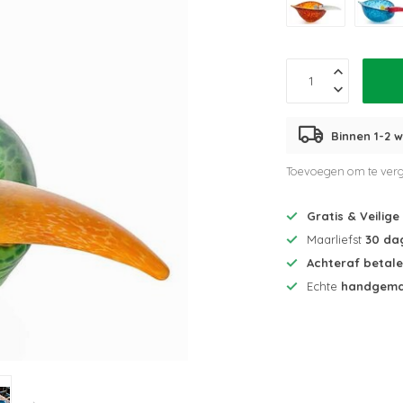
Binnen 1-2 w
Toevoegen om te verg
Gratis & Veilige
Maarliefst
30 da
Achteraf betal
Echte
handgema