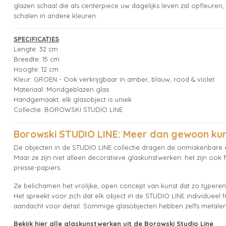
glazen schaal die als centerpiece uw dagelijks leven zal opfleuren
schalen in andere kleuren.
SPECIFICATIES
Lengte: 32 cm
Breedte: 15 cm
Hoogte: 12 cm
Kleur: GROEN - Ook verkrijgbaar in amber, blauw, rood & violet
Materiaal: Mondgeblazen glas
Handgemaakt, elk glasobject is uniek
Collectie: BOROWSKI STUDIO LINE
Borowski STUDIO LINE: Meer dan gewoon kun
De objecten in de STUDIO LINE collectie dragen de onmiskenbare a
Maar ze zijn niet alleen decoratieve glaskunstwerken: het zijn ook 
presse-papiers.
Ze belichamen het vrolijke, open concept van kunst dat zo typere
Het spreekt voor zich dat elk object in de STUDIO LINE individuee
aandacht voor detail. Sommige glasobjecten hebben zelfs metale
Bekijk hier alle glaskunstwerken uit de Borowski Studio Line