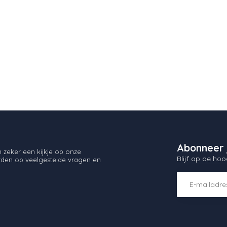
Abonneer 
zeker een kijkje op onze
Blijf op de hoo
orden op veelgestelde vragen en