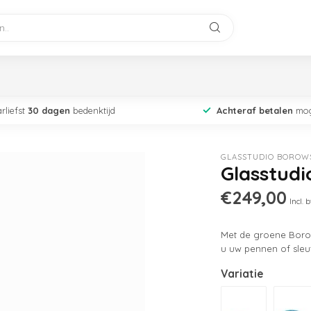
rliefst
30 dagen
bedenktijd
Achteraf betalen
mog
GLASSTUDIO BOROW
Glasstudi
€249,00
Incl. 
Met de groene Borows
u uw pennen of sleut
Variatie