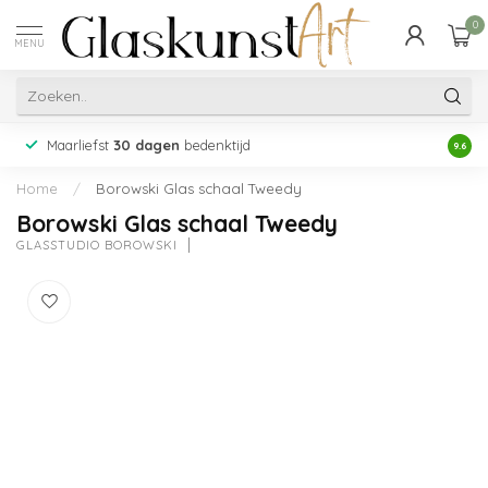
0
MENU
Maarliefst
30 dagen
bedenktijd
Acht
9.6
Home
/
Borowski Glas schaal Tweedy
Borowski Glas schaal Tweedy
GLASSTUDIO BOROWSKI