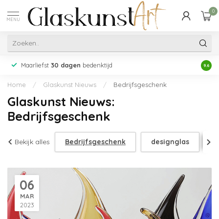
0
MENU
Maarliefst
30 dagen
bedenktijd
Acht
9.6
Home
/
Glaskunst Nieuws
/
Bedrijfsgeschenk
Glaskunst Nieuws:
Bedrijfsgeschenk
Bekijk alles
Bedrijfsgeschenk
designglas
g
06
MAR
2023