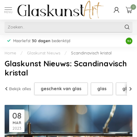
0
MENU
Maarliefst
30 dagen
bedenktijd
Acht
9.6
Home
/
Glaskunst Nieuws
/
Scandinavisch kristal
Glaskunst Nieuws: Scandinavisch
kristal
Bekijk alles
geschenk van glas
glas
glas g
08
MAR
2023