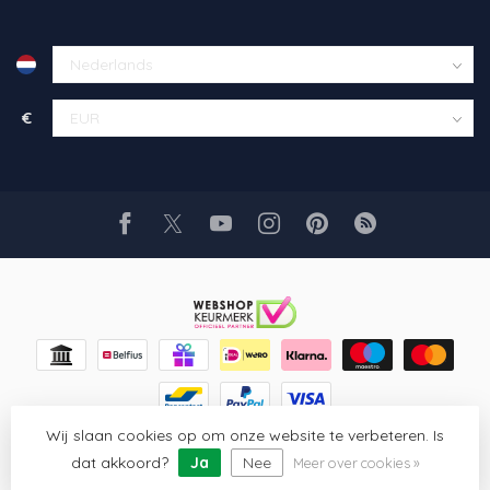
€
Wij slaan cookies op om onze website te verbeteren. Is
© Copyright 2026 Glaskunst Art
- Powered by
Lightspeed
-
Lightspeed design
by
Dyvelopment
dat akkoord?
Ja
Nee
Meer over cookies »