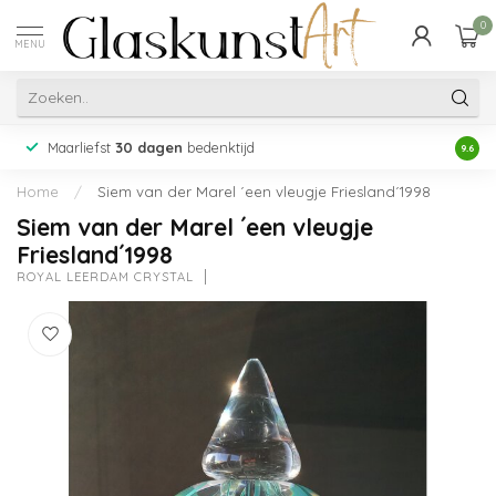
0
MENU
Maarliefst
30 dagen
bedenktijd
Acht
9.6
Home
/
Siem van der Marel ´een vleugje Friesland´1998
Siem van der Marel ´een vleugje
Friesland´1998
ROYAL LEERDAM CRYSTAL