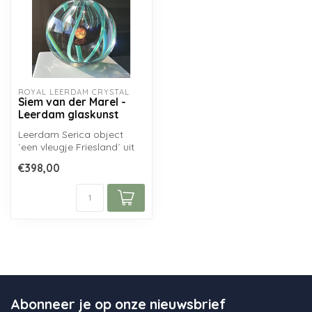
ROYAL LEERDAM CRYSTAL
Siem van der Marel -
Leerdam glaskunst
Leerdam Serica object
´een vleugje Friesland´ uit
1998 van Siem van der
€398,00
Marel, g...
Abonneer je op onze nieuwsbrief