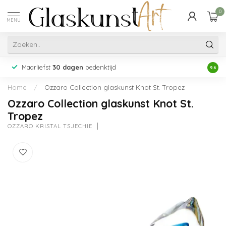
0
MENU
Maarliefst
30 dagen
bedenktijd
Acht
9.6
Home
/
Ozzaro Collection glaskunst Knot St. Tropez
Ozzaro Collection glaskunst Knot St.
Tropez
OZZARO KRISTAL TSJECHIË