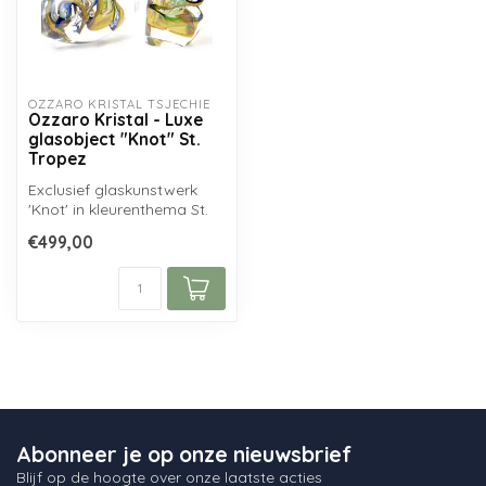
OZZARO KRISTAL TSJECHIË
Ozzaro Kristal - Luxe
glasobject "Knot" St.
Tropez
Exclusief glaskunstwerk
'Knot' in kleurenthema St.
Tropez, mondgeblazen uit
€499,00
zuiv...
Abonneer je op onze nieuwsbrief
Blijf op de hoogte over onze laatste acties