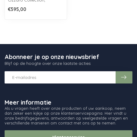
Ozzaro Collection,
handgemaakt uit zuiver
€595,00
Boheems krist...
Abonneer je op onze nieuwsbrief
Blijf op de hoogte over onze laatste acties
Meer informatie
Als u vragen heeft over onze producten of uw aankoop, neem
dan zeker een kijkje op onze klantenservicepagina. Hier vindt u
onze bedrijfsgegevens, antwoorden op veelgestelde vragen en
verschillende manieren om contact met ons op te nemen.