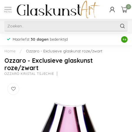
0
MENU
Maarliefst
30 dagen
bedenktijd
Acht
9.6
Home
/
Ozzaro - Exclusieve glaskunst roze/zwart
Ozzaro - Exclusieve glaskunst
roze/zwart
OZZARO KRISTAL TSJECHIË