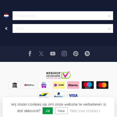
€
Wij slaan cookies op om onze website te verbeteren. Is
© Copyright 2026 Glaskunst Art
- Powered by
Lightspeed
-
Lightspeed design
by
Dyvelopment
dat akkoord?
Ja
Nee
Meer over cookies »