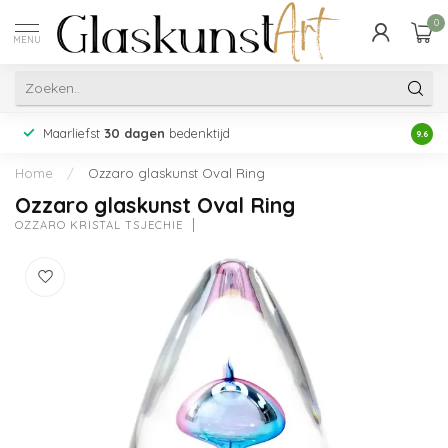
0
MENU
Maarliefst
30 dagen
bedenktijd
Acht
9.6
Home
/
Ozzaro glaskunst Oval Ring
Ozzaro glaskunst Oval Ring
OZZARO KRISTAL TSJECHIË