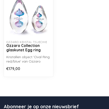
OZZARO KRISTAL TSJECHIË
Ozzaro Collection
glaskunst Egg ring
Kristallen object 'Oval Ring
red/blue' van Ozzaro
Collection, mondgeblazen
€179,00
uit B...
Abonneer je op onze nieuwsbrief