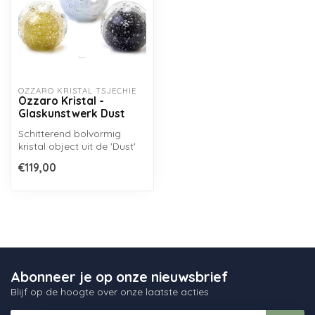
OZZARO KRISTAL TSJECHIË
Ozzaro Kristal -
Glaskunstwerk Dust
Schitterend bolvormig
kristal object uit de 'Dust'
serie van Ozzaro
€119,00
Collection, ...
Abonneer je op onze nieuwsbrief
Blijf op de hoogte over onze laatste acties