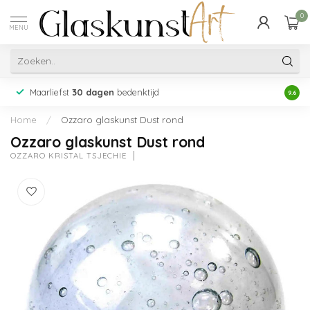
0
MENU
Maarliefst
30 dagen
bedenktijd
Acht
9.6
Home
/
Ozzaro glaskunst Dust rond
Ozzaro glaskunst Dust rond
OZZARO KRISTAL TSJECHIË