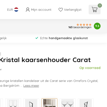
0
Mijn account
Verlanglijst
EUR
9.6
163
beoordelingen
elijk
Echte
handgemaakte glaskunst
Kristal kaarsenhouder Carat
Op voorraad
tw
eurige kristallen kandelaar uit de Carat serie van Orrefors Crystal,
a Bergström ...
Lees meer
.