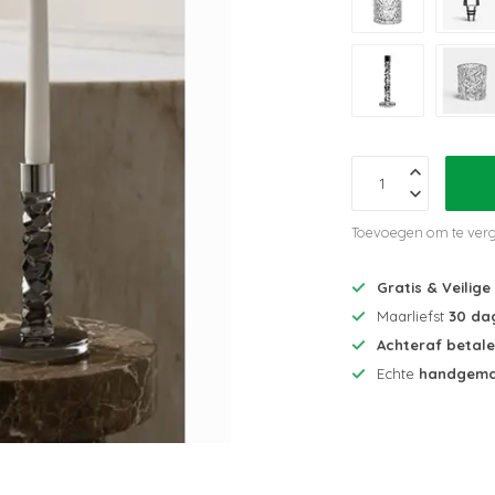
Toevoegen om te verg
Gratis & Veilige
Maarliefst
30 da
Achteraf betal
Echte
handgema