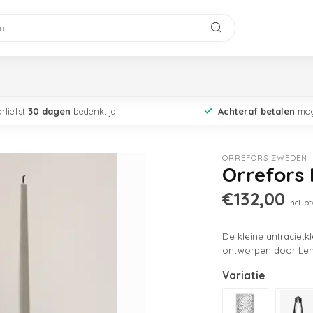
rliefst
30 dagen
bedenktijd
Achteraf betalen
mog
ORREFORS ZWEDEN
Orrefors 
€132,00
Incl. b
De kleine antracietkl
ontworpen door Len
Variatie