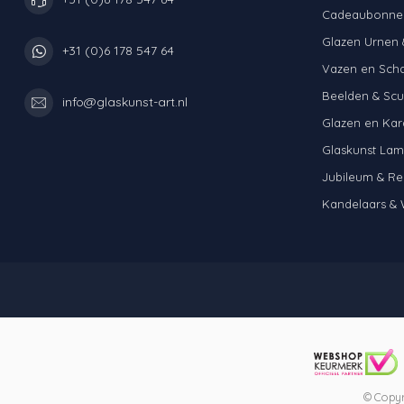
Cadeaubonne
Glazen Urnen 
+31 (0)6 178 547 64
Vazen en Sch
Beelden & Scu
info@glaskunst-art.nl
Glazen en Kar
Glaskunst La
Jubileum & Re
Kandelaars & 
© Copyr