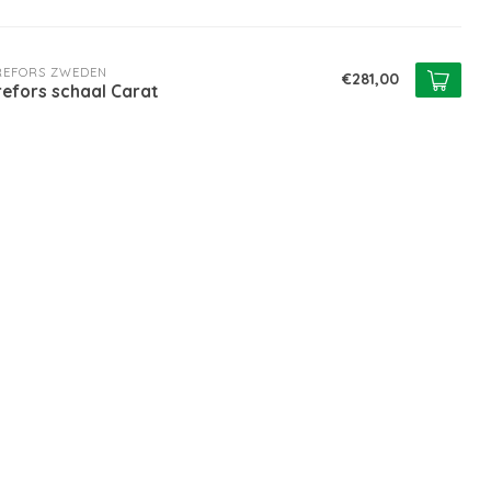
REFORS ZWEDEN
€281,00
refors schaal Carat