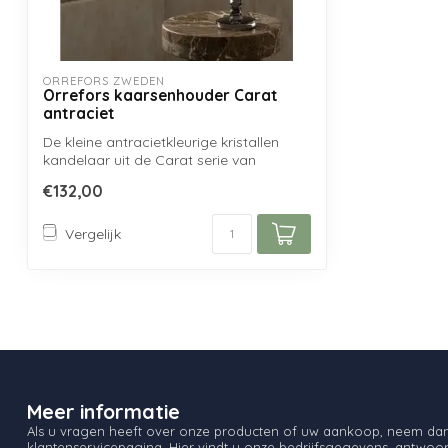
ORREFORS ZWEDEN
Orrefors kaarsenhouder Carat
antraciet
De kleine antracietkleurige kristallen
kandelaar uit de Carat serie van
Orrefors...
€132,00
Vergelijk
Meer informatie
Als u vragen heeft over onze producten of uw aankoop, neem dan 
klantenservicepagina. Hier vindt u onze bedrijfsgegevens, antwo