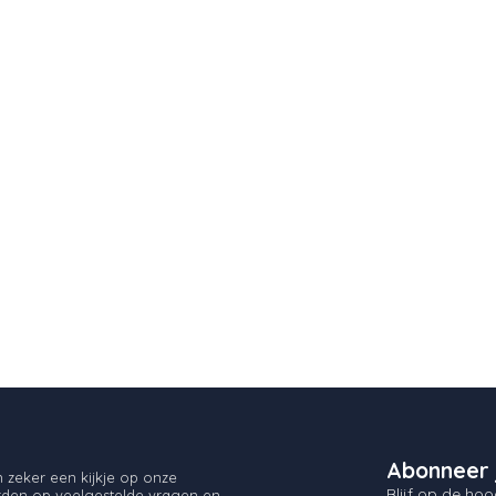
Abonneer 
zeker een kijkje op onze
Blijf op de hoo
orden op veelgestelde vragen en