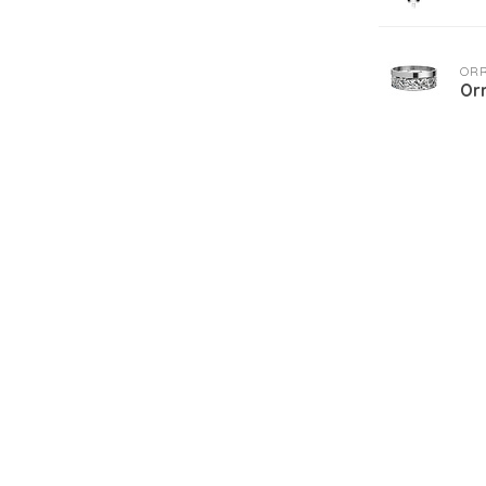
OR
Or