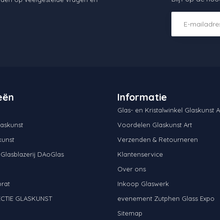
eën
Informatie
Glas- en Kristalwinkel Glaskunst A
askunst
Voordelen Glaskunst Art
kunst
Verzenden & Retourneren
 Glasblazerij DAoGlas
Klantenservice
Over ons
brat
Inkoop Glaswerk
CTIE GLASKUNST
evenement Zutphen Glass Expo
N
Sitemap