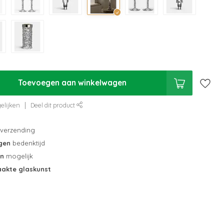
Toevoegen aan winkelwagen
elijken
Deel dit product
verzending
gen
bedenktijd
en
mogelijk
akte glaskunst