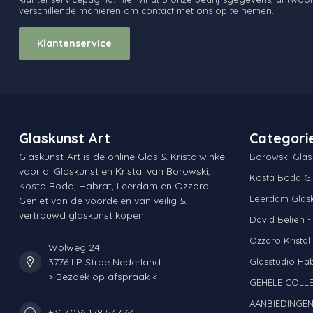
verschillende manieren om contact met ons op te nemen.
Klantenservice
Glaskunst Art
Categori
Glaskunst-Art is de online Glas & Kristalwinkel
Borowski Glas
voor al Glaskunst en Kristal van Borowski,
Kosta Boda Gl
Kosta Boda, Habrat, Leerdam en Ozzaro.
Leerdam Glas
Geniet van de voordelen van veilig &
vertrouwd glaskunst kopen.
David Beliën -
Ozzaro Kristal
Wolweg 24
3776 LP Stroe Nederland
Glasstudio Ha
> Bezoek op afspraak <
GEHELE COLLE
AANBIEDINGE
+31 (0)6 178 547 64