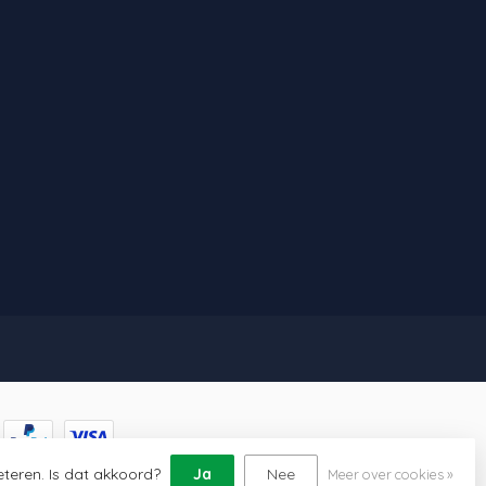
eteren. Is dat akkoord?
Ja
Nee
Meer over cookies »
lopment