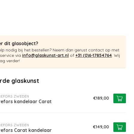
r dit glasobject?
ulp nodig bij het bestellen? Neem dan gerust contact op met
service via
info@glaskunst-art.nl
of
+31 (0)6-17854764
. Wij
ag verder!
rde glaskunst
REFORS ZWEDEN
€189,00
refors kandelaar Carat
REFORS ZWEDEN
€149,00
refors Carat kandelaar