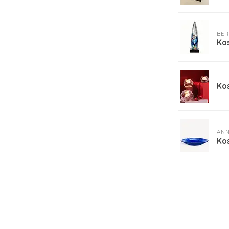
BER
Ko
Ko
ANN
Ko