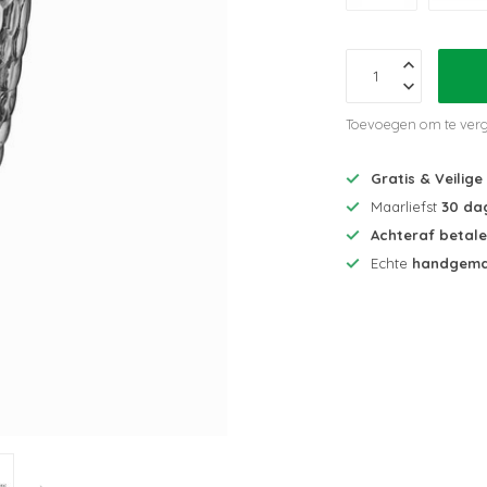
Toevoegen om te verg
Gratis & Veilige
Maarliefst
30 da
Achteraf betal
Echte
handgema