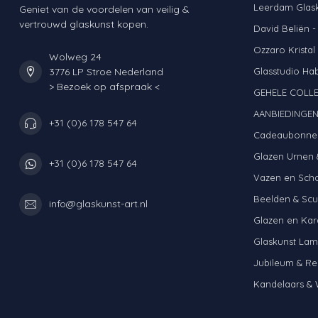
Leerdam Glas
Geniet van de voordelen van veilig &
vertrouwd glaskunst kopen.
David Beliën -
Ozzaro Kristal
Wolweg 24
3776 LP Stroe Nederland
Glasstudio Ha
> Bezoek op afspraak <
GEHELE COLLE
AANBIEDINGE
+31 (0)6 178 547 64
Cadeaubonne
Glazen Urnen 
+31 (0)6 178 547 64
Vazen en Sch
Beelden & Scu
info@glaskunst-art.nl
Glazen en Kar
Glaskunst La
Jubileum & Re
Kandelaars & 