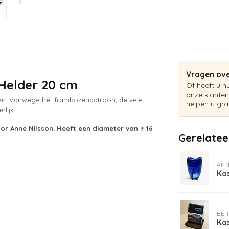
Vragen ove
 Helder 20 cm
Of heeft u h
onze klanten
den. Vanwege het frambozenpatroon, de vele
helpen u gra
lijk.
or Anne Nilsson. Heeft een diameter van ± 16
Gerelatee
ANN
Ko
BER
Kos