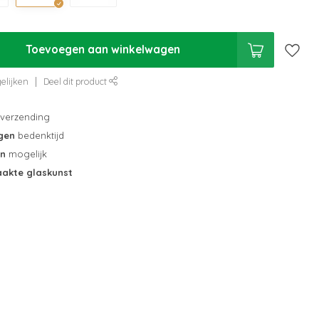
Toevoegen aan winkelwagen
elijken
Deel dit product
verzending
gen
bedenktijd
en
mogelijk
akte glaskunst