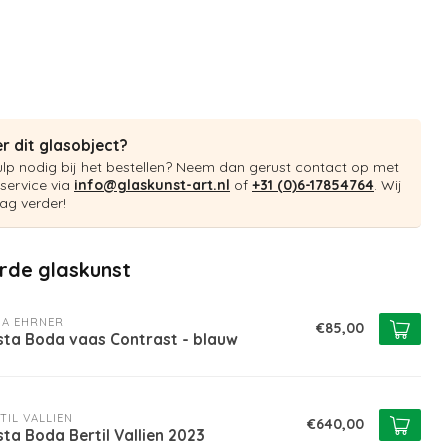
r dit glasobject?
ulp nodig bij het bestellen? Neem dan gerust contact op met
service via
info@glaskunst-art.nl
of
+31 (0)6-17854764
. Wij
ag verder!
rde glaskunst
A EHRNER
€85,00
sta Boda vaas Contrast - blauw
TIL VALLIEN
€640,00
ta Boda Bertil Vallien 2023