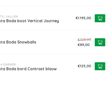
TIL VALLIEN
€1.195,00
sta Boda boot Vertical Journey
€103,00
sta Boda Snowballs
€89,00
A EHRNER
€125,00
sta Boda bord Contrast blauw