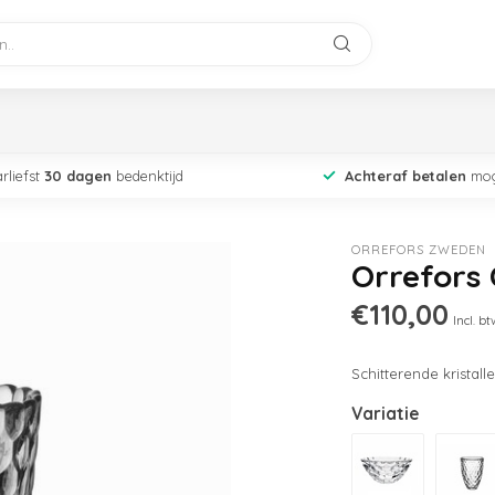
rliefst
30 dagen
bedenktijd
Achteraf betalen
mog
ORREFORS ZWEDEN
Orrefors 
€110,00
Incl. bt
Schitterende kristall
Variatie