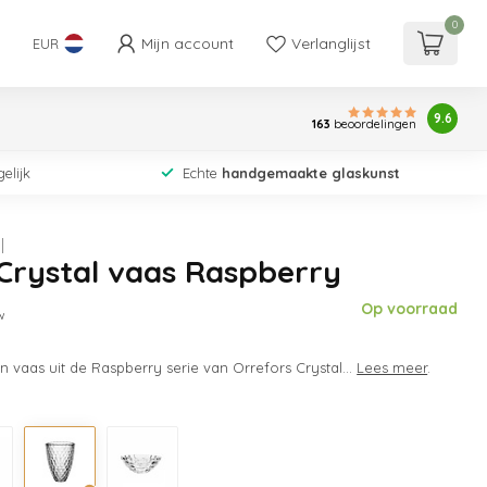
0
Mijn account
Verlanglijst
EUR
9.6
163
beoordelingen
elijk
Echte
handgemaakte glaskunst
Crystal vaas Raspberry
Op voorraad
w
en vaas uit de Raspberry serie van Orrefors Crystal...
Lees meer
.