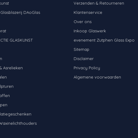
kunst
Verzenden & Retourneren
 Glasblazerij DAoGlas
Klantenservice
Over ons
brat
Inkoop Glaswerk
CTIE GLASKUNST
evenement Zutphen Glass Expo
N
Sitemap
n
Disclaimer
& Asrelieken
Privacy Policy
alen
Algemene voorwaarden
lpturen
affen
mpen
latiegeschenken
Waxinelichthouders