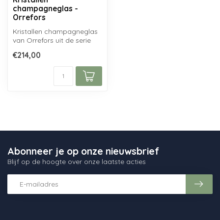
champagneglas -
Orrefors
Kristallen champagneglas
van Orrefors uit de serie
The Sparkling Devil, naar
€214,00
ont...
Abonneer je op onze nieuwsbrief
Blijf op de hoogte over onze laatste acties