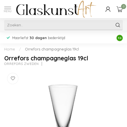
0
MENU
Maarliefst
30 dagen
bedenktijd
Acht
9.6
Home
/
Orrefors champagneglas 19cl
Orrefors champagneglas 19cl
ORREFORS ZWEDEN