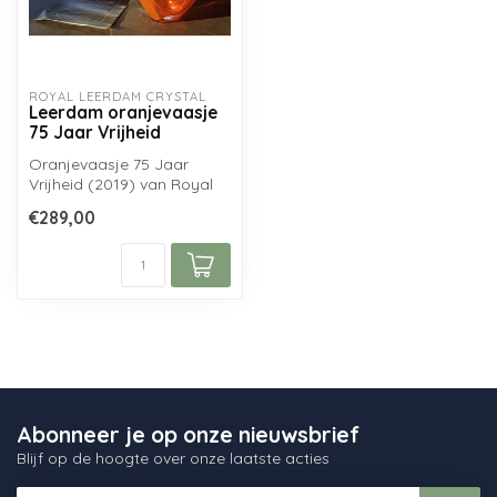
ROYAL LEERDAM CRYSTAL
Leerdam oranjevaasje
75 Jaar Vrijheid
Oranjevaasje 75 Jaar
Vrijheid (2019) van Royal
Leerdam Crystal,
€289,00
ontworpen door H...
Abonneer je op onze nieuwsbrief
Blijf op de hoogte over onze laatste acties