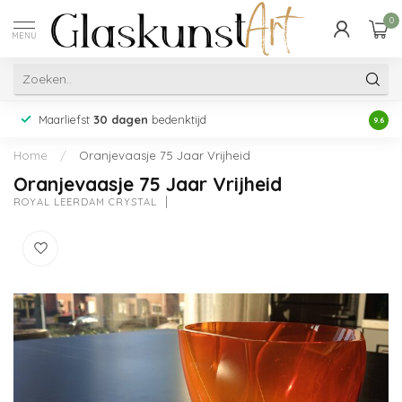
0
MENU
Maarliefst
30 dagen
bedenktijd
Acht
9.6
Home
/
Oranjevaasje 75 Jaar Vrijheid
Oranjevaasje 75 Jaar Vrijheid
ROYAL LEERDAM CRYSTAL