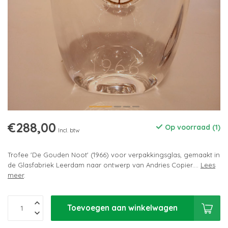
€288,00
Op voorraad (1)
Incl. btw
Trofee 'De Gouden Noot' (1966) voor verpakkingsglas, gemaakt in
de Glasfabriek Leerdam naar ontwerp van Andries Copier....
Lees
meer
.
Toevoegen aan winkelwagen