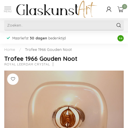
0
MENU
Maarliefst
30 dagen
bedenktijd
Acht
9.6
Home
/
Trofee 1966 Gouden Noot
Trofee 1966 Gouden Noot
ROYAL LEERDAM CRYSTAL