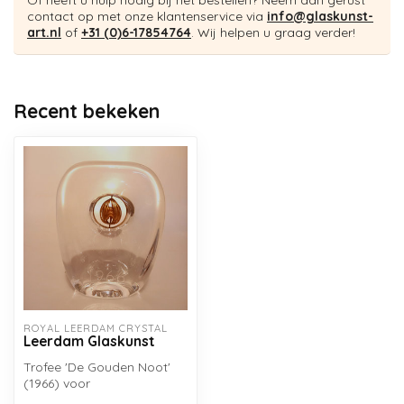
Of heeft u hulp nodig bij het bestellen? Neem dan gerust
contact op met onze klantenservice via
info@glaskunst-
art.nl
of
+31 (0)6-17854764
. Wij helpen u graag verder!
Recent bekeken
ROYAL LEERDAM CRYSTAL
Leerdam Glaskunst
Trofee 'De Gouden Noot'
(1966) voor
verpakkingsglas, gemaakt