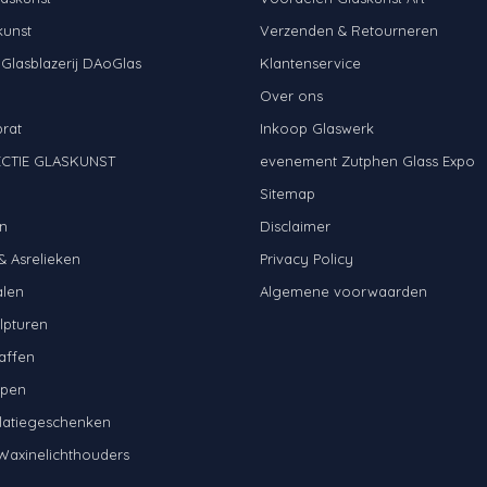
kunst
Verzenden & Retourneren
 Glasblazerij DAoGlas
Klantenservice
Over ons
brat
Inkoop Glaswerk
CTIE GLASKUNST
evenement Zutphen Glass Expo
N
Sitemap
n
Disclaimer
& Asrelieken
Privacy Policy
alen
Algemene voorwaarden
lpturen
affen
mpen
latiegeschenken
Waxinelichthouders