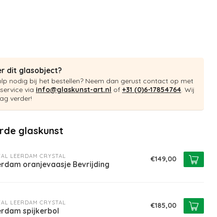
r dit glasobject?
ulp nodig bij het bestellen? Neem dan gerust contact op met
service via
info@glaskunst-art.nl
of
+31 (0)6-17854764
. Wij
ag verder!
rde glaskunst
AL LEERDAM CRYSTAL
€149,00
erdam oranjevaasje Bevrijding
AL LEERDAM CRYSTAL
€185,00
erdam spijkerbol