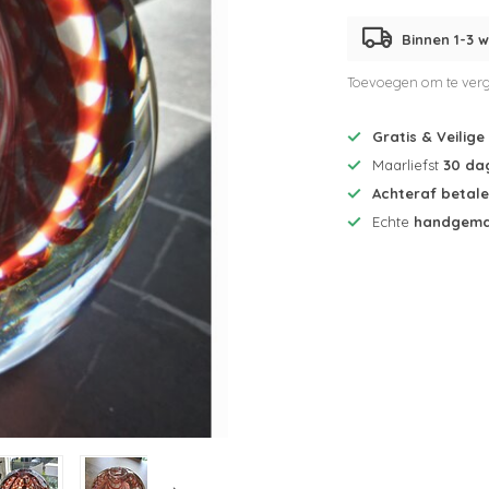
Binnen 1-3 w
Toevoegen om te verg
Gratis & Veilige
Maarliefst
30 da
Achteraf betal
Echte
handgema