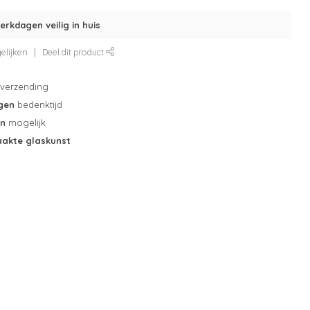
erkdagen veilig in huis
elijken
Deel dit product
verzending
gen
bedenktijd
en
mogelijk
akte glaskunst