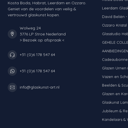
Kosta Boda, Habrat, Leerdam en Ozzaro.
Leerdam Glas
Geniet van de voordelen van veilig &
vertrouwd glaskunst kopen.
David Beliën -
Ozzaro Kristal
Wolweg 24
3776 LP Stroe Nederland
Glasstudio Ha
> Bezoek op afspraak <
GEHELE COLLE
AANBIEDINGE
+31 (0)6 178 547 64
Cadeaubonne
Glazen Urnen 
+31 (0)6 178 547 64
Vazen en Sch
Beelden & Scu
info@glaskunst-art.nl
Glazen en Kar
Glaskunst La
Jubileum & Re
Kandelaars & 