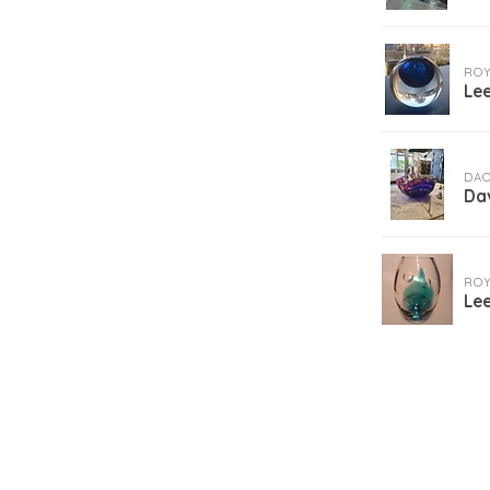
ROY
Le
DA
Da
ROY
Lee