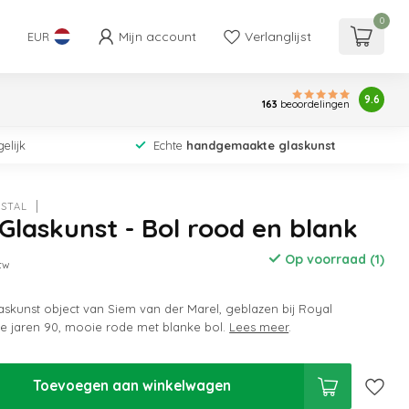
0
Mijn account
Verlanglijst
EUR
9.6
163
beoordelingen
elijk
Echte
handgemaakte glaskunst
STAL
laskunst - Bol rood en blank
Op voorraad (1)
btw
askunst object van Siem van der Marel, geblazen bij Royal
de jaren 90, mooie rode met blanke bol.
Lees meer
.
Toevoegen aan winkelwagen