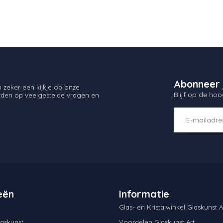
Abonneer 
zeker een kijkje op onze
Blijf op de hoo
orden op veelgestelde vragen en
eën
Informatie
Glas- en Kristalwinkel Glaskunst A
askunst
Voordelen Glaskunst Art