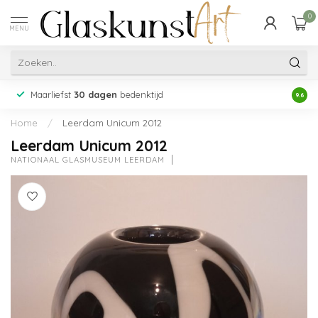
0
MENU
Maarliefst
30 dagen
bedenktijd
Acht
9.6
Home
/
Leerdam Unicum 2012
Leerdam Unicum 2012
NATIONAAL GLASMUSEUM LEERDAM