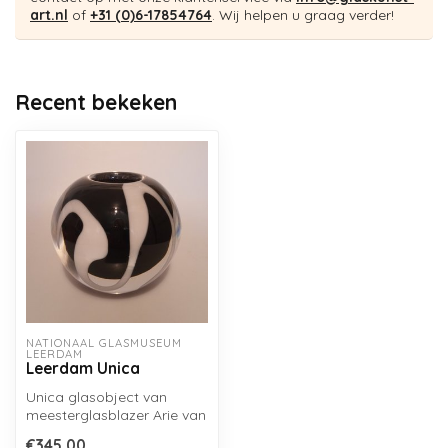
art.nl
of
+31 (0)6-17854764
. Wij helpen u graag verder!
Recent bekeken
NATIONAAL GLASMUSEUM 
LEERDAM
Leerdam Unica
Unica glasobject van
meesterglasblazer Arie van
Loopik, in 2012 geblazen in
€345,00