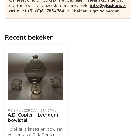
Of heeft u hulp nodig bij het bestellen? Neem dan gerust
contact op met onze klantenservice via
info@glaskunst-
art.nl
of
+31 (0)6-17854764
. Wij helpen u graag verder!
Recent bekeken
ROYAL LEERDAM CRYSTAL
A.D. Copier - Leerdam
bowlstel
Rookgrijs kristallen bowlset
van Andries Dirk Copier,