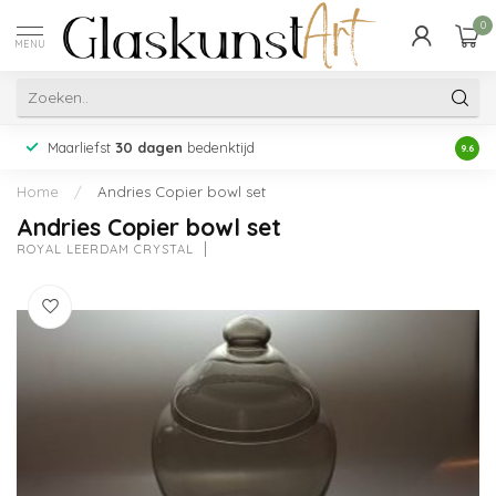
0
MENU
Maarliefst
30 dagen
bedenktijd
Acht
9.6
Home
/
Andries Copier bowl set
Andries Copier bowl set
ROYAL LEERDAM CRYSTAL